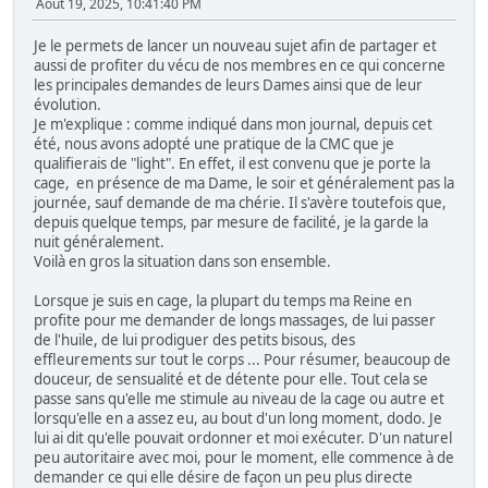
Août 19, 2025, 10:41:40 PM
Je le permets de lancer un nouveau sujet afin de partager et
aussi de profiter du vécu de nos membres en ce qui concerne
les principales demandes de leurs Dames ainsi que de leur
évolution.
Je m'explique : comme indiqué dans mon journal, depuis cet
été, nous avons adopté une pratique de la CMC que je
qualifierais de "light". En effet, il est convenu que je porte la
cage, en présence de ma Dame, le soir et généralement pas la
journée, sauf demande de ma chérie. Il s'avère toutefois que,
depuis quelque temps, par mesure de facilité, je la garde la
nuit généralement.
Voilà en gros la situation dans son ensemble.
Lorsque je suis en cage, la plupart du temps ma Reine en
profite pour me demander de longs massages, de lui passer
de l'huile, de lui prodiguer des petits bisous, des
effleurements sur tout le corps ... Pour résumer, beaucoup de
douceur, de sensualité et de détente pour elle. Tout cela se
passe sans qu'elle me stimule au niveau de la cage ou autre et
lorsqu'elle en a assez eu, au bout d'un long moment, dodo. Je
lui ai dit qu'elle pouvait ordonner et moi exécuter. D'un naturel
peu autoritaire avec moi, pour le moment, elle commence à de
demander ce qui elle désire de façon un peu plus directe