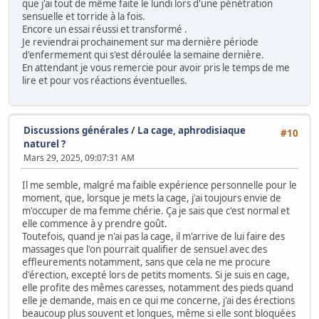
que j'ai tout de même faite le lundi lors d'une pénétration
sensuelle et torride à la fois.
Encore un essai réussi et transformé .
Je reviendrai prochainement sur ma dernière période
d'enfermement qui s'est déroulée la semaine dernière.
En attendant je vous remercie pour avoir pris le temps de me
lire et pour vos réactions éventuelles.
Discussions générales
/
La cage, aphrodisiaque
#10
naturel ?
Mars 29, 2025, 09:07:31 AM
Il me semble, malgré ma faible expérience personnelle pour le
moment, que, lorsque je mets la cage, j'ai toujours envie de
m'occuper de ma femme chérie. Ça je sais que c'est normal et
elle commence à y prendre goût.
Toutefois, quand je n'ai pas la cage, il m'arrive de lui faire des
massages que l'on pourrait qualifier de sensuel avec des
effleurements notamment, sans que cela ne me procure
d'érection, excepté lors de petits moments. Si je suis en cage,
elle profite des mêmes caresses, notamment des pieds quand
elle je demande, mais en ce qui me concerne, j'ai des érections
beaucoup plus souvent et longues, même si elle sont bloquées