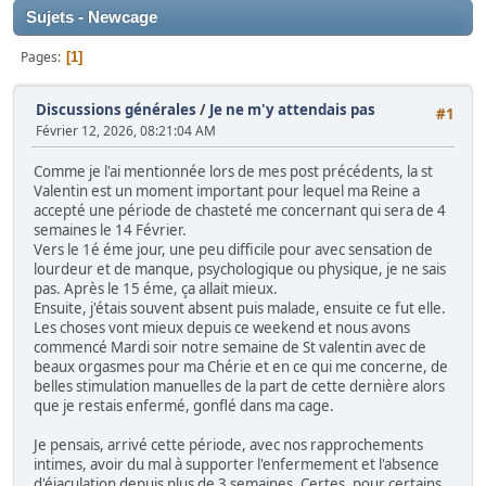
Sujets - Newcage
Pages
1
Discussions générales
/
Je ne m'y attendais pas
#1
Février 12, 2026, 08:21:04 AM
Comme je l'ai mentionnée lors de mes post précédents, la st
Valentin est un moment important pour lequel ma Reine a
accepté une période de chasteté me concernant qui sera de 4
semaines le 14 Février.
Vers le 1é éme jour, une peu difficile pour avec sensation de
lourdeur et de manque, psychologique ou physique, je ne sais
pas. Après le 15 éme, ça allait mieux.
Ensuite, j'étais souvent absent puis malade, ensuite ce fut elle.
Les choses vont mieux depuis ce weekend et nous avons
commencé Mardi soir notre semaine de St valentin avec de
beaux orgasmes pour ma Chérie et en ce qui me concerne, de
belles stimulation manuelles de la part de cette dernière alors
que je restais enfermé, gonflé dans ma cage.
Je pensais, arrivé cette période, avec nos rapprochements
intimes, avoir du mal à supporter l'enfermement et l'absence
d'éjaculation depuis plus de 3 semaines. Certes, pour certains