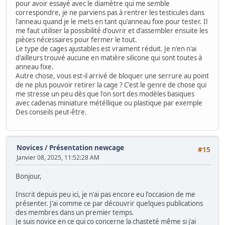
pour avoir essayé avec le diamètre qui me semble
correspondre, je ne parviens pas à rentrer les testicules dans
l'anneau quand je le mets en tant qu'anneau fixe pour tester. Il
me faut utiliser la possibilité d'ouvrir et d'assembler ensuite les
pièces nécessaires pour fermer le tout.
Le type de cages ajustables est vraiment réduit. Je n'en n'ai
d'ailleurs trouvé aucune en matière silicone qui sont toutes à
anneau fixe.
Autre chose, vous est-il arrivé de bloquer une serrure au point
de ne plus pouvoir retirer la cage ? C'est le genre de chose qui
me stresse un peu dès que l'on sort des modèles basiques
avec cadenas miniature météllique ou plastique par exemple
Des conseils peut-être.
Novices
/
Présentation newcage
#15
Janvier 08, 2025, 11:52:28 AM
Bonjour,
Inscrit depuis peu ici, je n'ai pas encore eu l'occasion de me
présenter. J'ai comme ce par découvrir quelques publications
des membres dans un premier temps.
Je suis novice en ce qui co concerne la chasteté même si j'ai