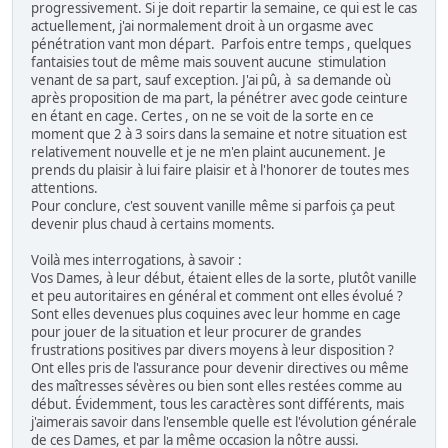
progressivement. Si je doit repartir la semaine, ce qui est le cas
actuellement, j'ai normalement droit à un orgasme avec
pénétration vant mon départ. Parfois entre temps , quelques
fantaisies tout de même mais souvent aucune stimulation
venant de sa part, sauf exception. J'ai pû, à sa demande où
après proposition de ma part, la pénétrer avec gode ceinture
en étant en cage. Certes , on ne se voit de la sorte en ce
moment que 2 à 3 soirs dans la semaine et notre situation est
relativement nouvelle et je ne m'en plaint aucunement. Je
prends du plaisir à lui faire plaisir et à l'honorer de toutes mes
attentions.
Pour conclure, c'est souvent vanille même si parfois ça peut
devenir plus chaud à certains moments.
Voilà mes interrogations, à savoir :
Vos Dames, à leur début, étaient elles de la sorte, plutôt vanille
et peu autoritaires en général et comment ont elles évolué ?
Sont elles devenues plus coquines avec leur homme en cage
pour jouer de la situation et leur procurer de grandes
frustrations positives par divers moyens à leur disposition ?
Ont elles pris de l'assurance pour devenir directives ou même
des maîtresses sévères ou bien sont elles restées comme au
début. Évidemment, tous les caractères sont différents, mais
j'aimerais savoir dans l'ensemble quelle est l'évolution générale
de ces Dames, et par la même occasion la nôtre aussi.