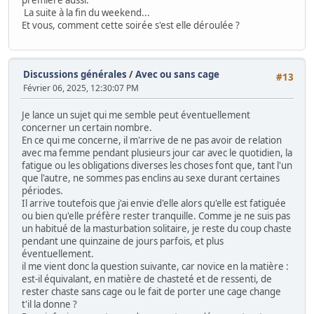
première aussi.
La suite à la fin du weekend...
Et vous, comment cette soirée s'est elle déroulée ?
Discussions générales
/
Avec ou sans cage
#13
Février 06, 2025, 12:30:07 PM
Je lance un sujet qui me semble peut éventuellement
concerner un certain nombre.
En ce qui me concerne, il m'arrive de ne pas avoir de relation
avec ma femme pendant plusieurs jour car avec le quotidien, la
fatigue ou les obligations diverses les choses font que, tant l'un
que l'autre, ne sommes pas enclins au sexe durant certaines
périodes.
Il arrive toutefois que j'ai envie d'elle alors qu'elle est fatiguée
ou bien qu'elle préfère rester tranquille. Comme je ne suis pas
un habitué de la masturbation solitaire, je reste du coup chaste
pendant une quinzaine de jours parfois, et plus
éventuellement.
il me vient donc la question suivante, car novice en la matière :
est-il équivalant, en matière de chasteté et de ressenti, de
rester chaste sans cage ou le fait de porter une cage change
t'il la donne ?