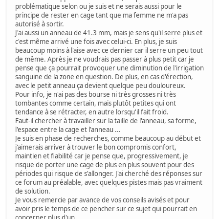
problématique selon ou je suis et ne serais aussi pour le
principe de rester en cage tant que ma femme ne m'a pas
autorisé à sortir.
J'ai aussi un anneau de 41.3 mm, mais je sens qu'il serre plus et
c'est même arrivé une fois avec celui-ci. En plus, je suis
beaucoup moins à l'aise avec ce dernier car il serre un peu tout
de même. Après je ne voudrais pas passer à plus petit car je
pense que ça pourrait provoquer une diminution de l'irrigation
sanguine de la zone en question. De plus, en cas d'érection,
avec le petit anneau ça devient quelque peu douloureux.
Pour info, je n'ai pas des bourse ni très grosses ni très
tombantes comme certain, mais plutôt petites qui ont
tendance à se rétracter, en autre lorsqu'il fait froid.
Faut-il chercher à travailler sur la taille de l'anneau, sa forme,
l'espace entre la cage et l'anneau ...
Je suis en phase de recherches, comme beaucoup au début et
j'aimerais arriver à trouver le bon compromis confort,
maintien et fiabilité car je pense que, progressivement, je
risque de porter une cage de plus en plus souvent pour des
périodes qui risque de s'allonger. J'ai cherché des réponses sur
ce forum au préalable, avec quelques pistes mais pas vraiment
de solution.
Je vous remercie par avance de vos conseils avisés et pour
avoir pris le temps de ce pencher sur ce sujet qui pourrait en
concerner plus d'un.