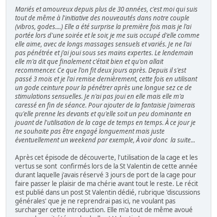
Mariés et amoureux depuis plus de 30 années, c'est moi qui suis
tout de même à l'initiative des nouveautés dans notre couple
(vibros, godes....) Elle a été surprise la première fois mais je l'ai
portée lors d'une soirée et le soir, je me suis occupé d'elle comme
elle aime, avec de longs massages sensuels et variés. Je ne l'ai
pas pénétrée et j'ai joui sous ses mains expertes. Le lendemain
elle m'a dit que finalement c'était bien et qu'on allait
recommencer. Ce que l'on fit deux jours après. Depuis il s'est
passé 3 mois et je l'ai remise dernièrement, cette fois en utilisant
un gode ceinture pour la pénétrer après une longue sez ce de
stimulations sensuelles. Je n'ai pas joui en elle mais elle m'a
caressé en fin de séance. Pour ajouter de la fantaisie j'aimerais
qu'elle prenne les devants et qu'elle soit un peu dominante en
jouant de l'utilisation de la cage de temps en temps. À ce jour je
ne souhaite pas être engagé longuement mais juste
éventuellement un weekend par exemple, À voir donc la suite...
Après cet épisode de découverte, l'utilisation de la cage et les
vertus se sont confirmés lors de la St Valentin de cette année
durant laquelle j'avais réservé 3 jours de port de la cage pour
faire passer le plaisir de ma chérie avant tout le reste. Le récit
est publié dans un post St Valentin dédié, rubrique 'discussions
générales' que je ne reprendrai pas ici, ne voulant pas
surcharger cette introduction. Elle m'a tout de même avoué