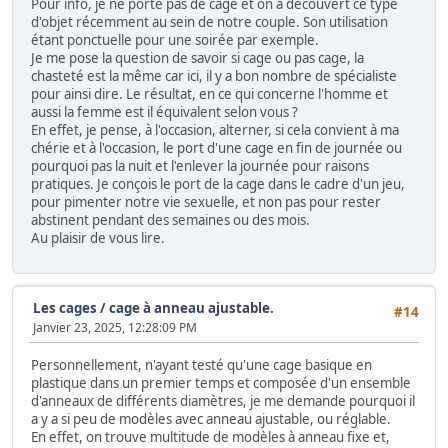
Pour info, je ne porte pas de cage et on a découvert ce type
d'objet récemment au sein de notre couple. Son utilisation
étant ponctuelle pour une soirée par exemple.
Je me pose la question de savoir si cage ou pas cage, la
chasteté est la même car ici, il y a bon nombre de spécialiste
pour ainsi dire. Le résultat, en ce qui concerne l'homme et
aussi la femme est il équivalent selon vous ?
En effet, je pense, à l'occasion, alterner, si cela convient à ma
chérie et à l'occasion, le port d'une cage en fin de journée ou
pourquoi pas la nuit et l'enlever la journée pour raisons
pratiques. Je conçois le port de la cage dans le cadre d'un jeu,
pour pimenter notre vie sexuelle, et non pas pour rester
abstinent pendant des semaines ou des mois.
Au plaisir de vous lire.
Les cages
/
cage à anneau ajustable.
#14
Janvier 23, 2025, 12:28:09 PM
Personnellement, n'ayant testé qu'une cage basique en
plastique dans un premier temps et composée d'un ensemble
d'anneaux de différents diamètres, je me demande pourquoi il
a y a si peu de modèles avec anneau ajustable, ou réglable.
En effet, on trouve multitude de modèles à anneau fixe et,