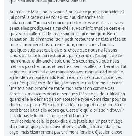
que cela avait été sa plus belle st Valentin !
Au mois de Mars, nous avions 3 ou quatre jours disponibles et
j'ai porté la cage du Vendredi soir au dimanche soir
initialement. Toujours beaucoup de tendresse et de caresses
sensuelles prodiguées à ma chérie. Pour information c'est elle
qui a verrouillé le cadenas le soir de ce premier jour. Belle
sensation...le dimanche i soir, petit restaurant en tête à tête et
pour la première fois, en extérieur, nous avons abordés
quelques sujets sexuels divers, chose que nous ne faisons
jamais de la sorte au restaurant par exemple. J'ai apprécié ce
moment et le dimanche soir, une fois couchés, vu que nous
n'étions pas chez nous et pas très bien installés, la libération fut
reportée, à son initiative mais aussi avec mon accord implicite,
au lendemain après midi. Pour résumer ces trois nuits et ces
journées passées enfermé, je dirais que ma femme a encore
une fois bien profité de toute mon attention comme des
caresses, massages doux et sensuels très longs, de l'utilisation
quand elle le désirait de son accesoire type womenizer pour se
donner du plaisir. Elle a porté la clé au poignet suspendue à un
petit bracelet et elle adore ça. C'est elle qui a pris soin d'ouvrir
le cadenas le lundi. La boucle était bouclée.
Pour conclure cela, je peux dire que j'étais sur un petit nuage
d'amour et que j'avais souvent envie d'elle, à l'étroit dans ma
cage, mais bizarrement pas vraiment l'envie d'éjaculer, chose