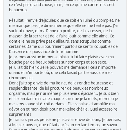
ce n'est pas grand chose, mais, en ce qui me concerne, c'est
beaucoup.
Résultat : l'envie d'éjaculer, que ce soit en ruiné ou complet, ne
me manque pas. Je dirais même que elle ne me tente pas. J'ai
surtout envie, et ma Reine en profite, de la caresser, de la
masser, de la serrer et de la faire jouir comme elle aime. Ce
dont elle ne se prive pas d'ailleurs, sans scrupules comme
certaines Dame qui pourraient parfois se sentir coupables de
l'absence de jouissance de leur homme.
Je prends aussi un immense plaisir à lui faire plaisir avec ma
bouche par de beaux baisers sur son corps et son sexe...
Je lui ait dit hier qu'elle pouvait me demander cela n'importe
quand et n'importe où, que cela faisait partie aussi de mes
récompenses.
Donc j'ai trop envie de ma Reine, de la rendre heureuse et
resplendissante, de lui procurer de beaux et nombreux
orgasme, mais je n'ai même plus envie d'éjaculer... Je suis bien
et serein dans ma cage chaque soir que je la mets, même si je
me sens souvent étroit dedans...Elle canalise et amplifie ma
dévotion et mon désir pour ma Reine chérie. Quel accessoire
surprenant !
Je n'aurais jamais pensé ne plus avoir envie de jouir,. Je pensais,
à lire certains ici, que c'était après un certain temps, un savoir
faire en quelque sorte, et un plaisir que je ne soupçonnais pas !