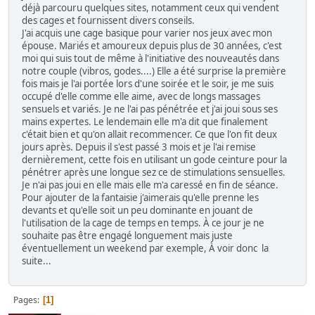
déjà parcouru quelques sites, notamment ceux qui vendent
des cages et fournissent divers conseils.
J'ai acquis une cage basique pour varier nos jeux avec mon
épouse. Mariés et amoureux depuis plus de 30 années, c'est
moi qui suis tout de même à l'initiative des nouveautés dans
notre couple (vibros, godes....) Elle a été surprise la première
fois mais je l'ai portée lors d'une soirée et le soir, je me suis
occupé d'elle comme elle aime, avec de longs massages
sensuels et variés. Je ne l'ai pas pénétrée et j'ai joui sous ses
mains expertes. Le lendemain elle m'a dit que finalement
c'était bien et qu'on allait recommencer. Ce que l'on fit deux
jours après. Depuis il s'est passé 3 mois et je l'ai remise
dernièrement, cette fois en utilisant un gode ceinture pour la
pénétrer après une longue sez ce de stimulations sensuelles.
Je n'ai pas joui en elle mais elle m'a caressé en fin de séance.
Pour ajouter de la fantaisie j'aimerais qu'elle prenne les
devants et qu'elle soit un peu dominante en jouant de
l'utilisation de la cage de temps en temps. À ce jour je ne
souhaite pas être engagé longuement mais juste
éventuellement un weekend par exemple, À voir donc la
suite...
Pages
1