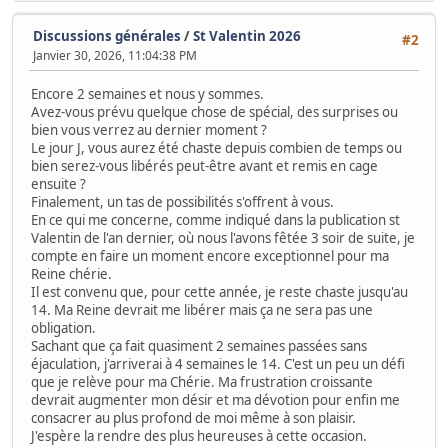
Discussions générales
/
St Valentin 2026
#2
Janvier 30, 2026, 11:04:38 PM
Encore 2 semaines et nous y sommes.
Avez-vous prévu quelque chose de spécial, des surprises ou
bien vous verrez au dernier moment ?
Le jour J, vous aurez été chaste depuis combien de temps ou
bien serez-vous libérés peut-être avant et remis en cage
ensuite ?
Finalement, un tas de possibilités s'offrent à vous.
En ce qui me concerne, comme indiqué dans la publication st
Valentin de l'an dernier, où nous l'avons fêtée 3 soir de suite, je
compte en faire un moment encore exceptionnel pour ma
Reine chérie.
Il est convenu que, pour cette année, je reste chaste jusqu'au
14. Ma Reine devrait me libérer mais ça ne sera pas une
obligation.
Sachant que ça fait quasiment 2 semaines passées sans
éjaculation, j'arriverai à 4 semaines le 14. C'est un peu un défi
que je relève pour ma Chérie. Ma frustration croissante
devrait augmenter mon désir et ma dévotion pour enfin me
consacrer au plus profond de moi même à son plaisir.
J'espère la rendre des plus heureuses à cette occasion.