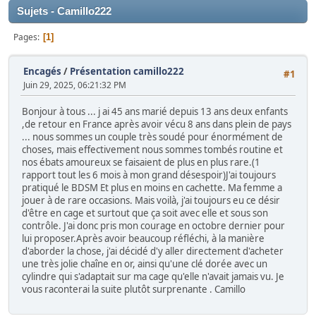
Sujets - Camillo222
Pages
1
Encagés
/
Présentation camillo222
#1
Juin 29, 2025, 06:21:32 PM
Bonjour à tous ... j ai 45 ans marié depuis 13 ans deux enfants
,de retour en France après avoir vécu 8 ans dans plein de pays
... nous sommes un couple très soudé pour énormément de
choses, mais effectivement nous sommes tombés routine et
nos ébats amoureux se faisaient de plus en plus rare.(1
rapport tout les 6 mois à mon grand désespoir)J'ai toujours
pratiqué le BDSM Et plus en moins en cachette. Ma femme a
jouer à de rare occasions. Mais voilà, j'ai toujours eu ce désir
d'être en cage et surtout que ça soit avec elle et sous son
contrôle. J'ai donc pris mon courage en octobre dernier pour
lui proposer.Après avoir beaucoup réfléchi, à la manière
d'aborder la chose, j'ai décidé d'y aller directement d'acheter
une très jolie chaîne en or, ainsi qu'une clé dorée avec un
cylindre qui s'adaptait sur ma cage qu'elle n'avait jamais vu. Je
vous raconterai la suite plutôt surprenante . Camillo