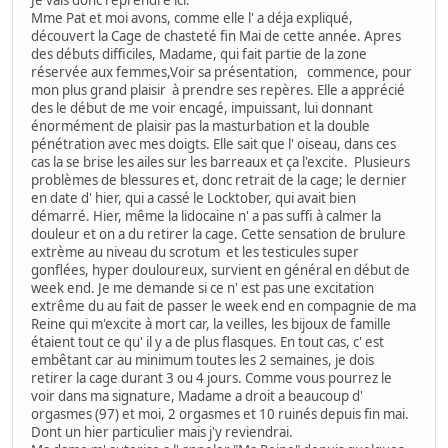
Mme Pat et moi avons, comme elle l' a déja expliqué,
découvert la Cage de chasteté fin Mai de cette année. Apres
des débuts difficiles, Madame, qui fait partie de la zone
réservée aux femmes,Voir sa présentation, commence, pour
mon plus grand plaisir à prendre ses repères. Elle a apprécié
des le début de me voir encagé, impuissant, lui donnant
énormément de plaisir pas la masturbation et la double
pénétration avec mes doigts. Elle sait que l' oiseau, dans ces
cas la se brise les ailes sur les barreaux et ça l'excite. Plusieurs
problèmes de blessures et, donc retrait de la cage; le dernier
en date d' hier, qui a cassé le Locktober, qui avait bien
démarré. Hier, même la lidocaine n' a pas suffi à calmer la
douleur et on a du retirer la cage. Cette sensation de brulure
extrème au niveau du scrotum et les testicules super
gonflées, hyper douloureux, survient en général en début de
week end. Je me demande si ce n' est pas une excitation
extrême du au fait de passer le week end en compagnie de ma
Reine qui m'excite à mort car, la veilles, les bijoux de famille
étaient tout ce qu' il y a de plus flasques. En tout cas, c' est
embêtant car au minimum toutes les 2 semaines, je dois
retirer la cage durant 3 ou 4 jours. Comme vous pourrez le
voir dans ma signature, Madame a droit a beaucoup d'
orgasmes (97) et moi, 2 orgasmes et 10 ruinés depuis fin mai.
Dont un hier particulier mais j'y reviendrai.