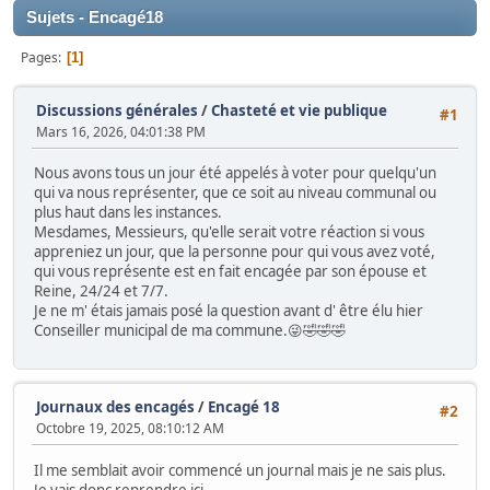
Sujets - Encagé18
Pages
1
Discussions générales
/
Chasteté et vie publique
#1
Mars 16, 2026, 04:01:38 PM
Nous avons tous un jour été appelés à voter pour quelqu'un
qui va nous représenter, que ce soit au niveau communal ou
plus haut dans les instances.
Mesdames, Messieurs, qu'elle serait votre réaction si vous
appreniez un jour, que la personne pour qui vous avez voté,
qui vous représente est en fait encagée par son épouse et
Reine, 24/24 et 7/7.
Je ne m' étais jamais posé la question avant d' être élu hier
Conseiller municipal de ma commune.😜🤣🤣🤣
Journaux des encagés
/
Encagé 18
#2
Octobre 19, 2025, 08:10:12 AM
Il me semblait avoir commencé un journal mais je ne sais plus.
Je vais donc reprendre ici.