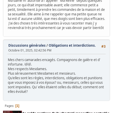
Ma dame m' autorise a l' appeler "Ma Reine" depuis quelques
jours, ce qui était impensable avant; elle commence petit a
petit, timidement à prendre les commandes de la maison et de
sa sexualité. Elle aime à me rappeler que ma petite queue ne
lui est d' aucune utilité, que mes doigts sont bien plus efficaces.
J'ai des choses trés intéressantes à vous raconter mais j' y
reviendrai trés prochainement car je vais devoir partir bientôt
Discussions générales
/
Obligations et interdictions.
#3
Octobre 01, 2025, 02:42:56 PM
Mes chers camarades encagés. Compagnons de galère et d'
infortune. 🤣🤣.
Mes respects Mesdames.
Plus sérieusement Mesdames et messieurs.
Qu'elles sont les règles, interdictions, obligations et punitions
que vous imposez à vos époux? ou, messieurs, celles qui vous
sont imposées. Qu' elles étaient celles du début; comment ont
elles évolué?
Pages
1