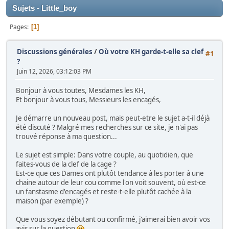
Sujets - Little_boy
Pages
1
Discussions générales
/
Où votre KH garde-t-elle sa clef
#1
?
Juin 12, 2026, 03:12:03 PM
Bonjour à vous toutes, Mesdames les KH,
Et bonjour à vous tous, Messieurs les encagés,
Je démarre un nouveau post, mais peut-etre le sujet a-t-il déjà
été discuté ? Malgré mes recherches sur ce site, je n'ai pas
trouvé réponse à ma question...
Le sujet est simple: Dans votre couple, au quotidien, que
faites-vous de la clef de la cage ?
Est-ce que ces Dames ont plutôt tendance à les porter à une
chaine autour de leur cou comme l'on voit souvent, où est-ce
un fanstasme d'encagés et reste-t-elle plutôt cachée à la
maison (par exemple) ?
Que vous soyez débutant ou confirmé, j'aimerai bien avoir vos
avis sur la question