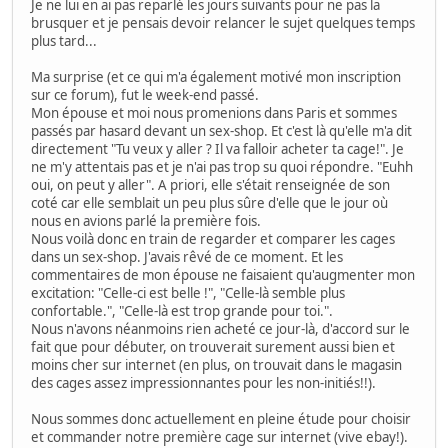
Je ne lui en ai pas reparlé les jours suivants pour ne pas la
brusquer et je pensais devoir relancer le sujet quelques temps
plus tard...
Ma surprise (et ce qui m'a également motivé mon inscription
sur ce forum), fut le week-end passé.
Mon épouse et moi nous promenions dans Paris et sommes
passés par hasard devant un sex-shop. Et c'est là qu'elle m'a dit
directement "Tu veux y aller ? Il va falloir acheter ta cage!". Je
ne m'y attentais pas et je n'ai pas trop su quoi répondre. "Euhh
oui, on peut y aller". A priori, elle s'était renseignée de son
coté car elle semblait un peu plus sûre d'elle que le jour où
nous en avions parlé la première fois.
Nous voilà donc en train de regarder et comparer les cages
dans un sex-shop. J'avais rêvé de ce moment. Et les
commentaires de mon épouse ne faisaient qu'augmenter mon
excitation: "Celle-ci est belle !", "Celle-là semble plus
confortable.", "Celle-là est trop grande pour toi.".
Nous n'avons néanmoins rien acheté ce jour-là, d'accord sur le
fait que pour débuter, on trouverait surement aussi bien et
moins cher sur internet (en plus, on trouvait dans le magasin
des cages assez impressionnantes pour les non-initiés!!).
Nous sommes donc actuellement en pleine étude pour choisir
et commander notre première cage sur internet (vive ebay!).