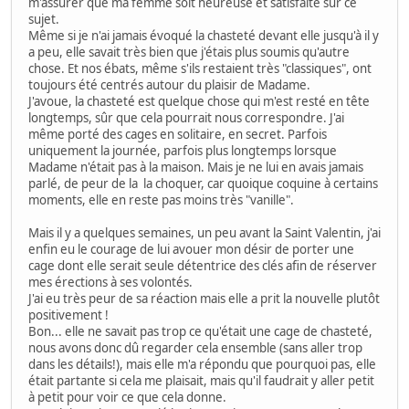
m'assurer que ma femme soit heureuse et satisfaite sur ce
sujet.
Même si je n'ai jamais évoqué la chasteté devant elle jusqu'à il y
a peu, elle savait très bien que j'étais plus soumis qu'autre
chose. Et nos ébats, même s'ils restaient très "classiques", ont
toujours été centrés autour du plaisir de Madame.
J'avoue, la chasteté est quelque chose qui m'est resté en tête
longtemps, sûr que cela pourrait nous correspondre. J'ai
même porté des cages en solitaire, en secret. Parfois
uniquement la journée, parfois plus longtemps lorsque
Madame n'était pas à la maison. Mais je ne lui en avais jamais
parlé, de peur de la la choquer, car quoique coquine à certains
moments, elle en reste pas moins très "vanille".
Mais il y a quelques semaines, un peu avant la Saint Valentin, j'ai
enfin eu le courage de lui avouer mon désir de porter une
cage dont elle serait seule détentrice des clés afin de réserver
mes érections à ses volontés.
J'ai eu très peur de sa réaction mais elle a prit la nouvelle plutôt
positivement !
Bon... elle ne savait pas trop ce qu'était une cage de chasteté,
nous avons donc dû regarder cela ensemble (sans aller trop
dans les détails!), mais elle m'a répondu que pourquoi pas, elle
était partante si cela me plaisait, mais qu'il faudrait y aller petit
à petit pour voir ce que cela donne.