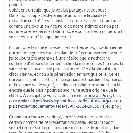
patientes.
Voici donc un sujet que je voulais partager avec vous :
Dans mon couple, la dynamique autour de la chasteté
masculine contrôlée s'est installée progressivement, presque
comme une évolution naturelle de notre intimité et non pas
comme une "expérimentation" isolée qui d'après moi, perdrait
son sens si ce n'était que ponctuel.
En tant que femme et médecin/chercheuse psycho-clinicienne
qui accompagne les couples dans leur épanouissement sexuel,
j'ai toujours été attentive à une réalité que la recherche
confirme d'ailleurs largement : chez la majorité des femmes, la
satisfaction sexuelle est principalement liée à la stimulation
clitoridienne, et non à la pénétration en tant que telle. Celles
qui vous diront le contraire ne connaissent pas bien leur corps
et la science sur le sujet (je le dis car malheureusement, on lit
encore que le plaisir pourrait avoir une autre origine que le
clitoris. À ce sujet, je vous invite à lire cet
article du Point
, très
accessible :
https://www.lepoint.fr/sante/le-clitoris-organe-du-
plaisir-scientifiquement-valide-15-07-2024-2565574_40.php
)
Quand on a conscience de ça, on déconstruit ensemble un
certain nombre de représentations classiques du rapport
sexuel centré sur la performance masculine. Mon plaisir, dans
mon fonctionnement personnel, est davantage lié à des