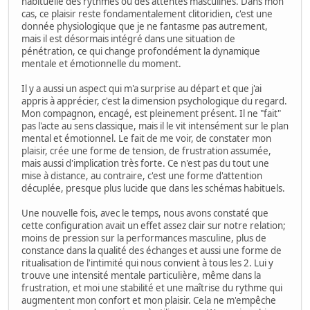
habituelle des rythmes ou des attentes masculines. Dans mon
cas, ce plaisir reste fondamentalement clitoridien, c'est une
donnée physiologique que je ne fantasme pas autrement,
mais il est désormais intégré dans une situation de
pénétration, ce qui change profondément la dynamique
mentale et émotionnelle du moment.
Il y a aussi un aspect qui m'a surprise au départ et que j'ai
appris à apprécier, c'est la dimension psychologique du regard.
Mon compagnon, encagé, est pleinement présent. Il ne "fait"
pas l'acte au sens classique, mais il le vit intensément sur le plan
mental et émotionnel. Le fait de me voir, de constater mon
plaisir, crée une forme de tension, de frustration assumée,
mais aussi d'implication très forte. Ce n'est pas du tout une
mise à distance, au contraire, c'est une forme d'attention
décuplée, presque plus lucide que dans les schémas habituels.
Une nouvelle fois, avec le temps, nous avons constaté que
cette configuration avait un effet assez clair sur notre relation;
moins de pression sur la performances masculine, plus de
constance dans la qualité des échanges et aussi une forme de
ritualisation de l'intimité qui nous convient à tous les 2. Lui y
trouve une intensité mentale particulière, même dans la
frustration, et moi une stabilité et une maîtrise du rythme qui
augmentent mon confort et mon plaisir. Cela ne m'empêche