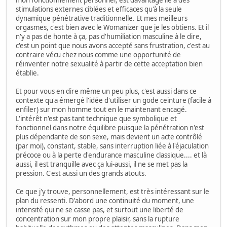
stimulations externes ciblées et efficaces qu'à la seule
dynamique pénétrative traditionnelle. Et mes meilleurs
orgasmes, c'est bien avec le Womanizer que je les obtiens. Et il
n'y a pas de honte à ça, pas d'humiliation masculine à le dire,
c'est un point que nous avons accepté sans frustration, c'est au
contraire vécu chez nous comme une opportunité de
réinventer notre sexualité à partir de cette acceptation bien
établie.
Et pour vous en dire même un peu plus, c'est aussi dans ce
contexte qu'a émergé l'idée d'utiliser un gode ceinture (facile à
enfiler) sur mon homme tout en le maintenant encagé.
L'intérêt n'est pas tant technique que symbolique et
fonctionnel dans notre équilibre puisque la pénétration n'est
plus dépendante de son sexe, mais devient un acte contrôlé
(par moi), constant, stable, sans interruption liée à l'éjaculation
précoce ou à la perte d'endurance masculine classique.... et là
aussi, il est tranquille avec ça lui-aussi, il ne se met pas la
pression. C'est aussi un des grands atouts.
Ce que j'y trouve, personnellement, est très intéressant sur le
plan du ressenti. D'abord une continuité du moment, une
intensité qui ne se casse pas, et surtout une liberté de
concentration sur mon propre plaisir, sans la rupture