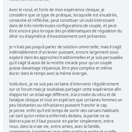
Avec le recul, et forte de mon expérience clinique, je
considère que ce type de pratique, lorsqu'elle est encadrée,
consentie et réfléchie, peut constituer un outil intéressant
dans de très nombreuses configurations de couple, et peut-
être encore plus lorsque des problématiques de régulation du
désir ou d'asymétrie d'investissement sont présentes.
Je n'irais pas jusqu'à parler de solution universelle, mais il s'agit
indéniablement d'un levier puissant, encore largement sous-
exploré dans les approches traditionnelles et je suis persuadée
qu'il s'agit là aussi de la recette miracle pour qu'un couple
puisse davantage s'épanouir, être plus complice et même
durer dans le temps avec la même énergie.
Voilà donc, je ne suis pas certaine d'intervenir régulièrement
sur ce forum mais je souhaitais partager cette expérience afin
d'apporter un éclairage différent, à la croisée du vécu et de
l'analyse clinique et tout en espérant que certaines femmes un
peu hésitantes ou réfractaires puissent franchir le cap.
Je pense enfin qu'il est temps de sortir des carcans habituels
car tant qu'on restera enfermés dedans, la parole ne se
libérera pas et il faut pouvoir en parler simplement, entre
nous, dans la vraie vie, entre amies, avec la famille,
commencer à expliquer que cette pratique existe et qu'elle