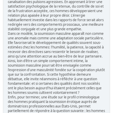
canalisation des pulsions agressives. En apprenant à tirer une
satisfaction psychologique de la retenue, du contrôle de soi et
de la frustration acceptée, ces hommes développeraient une
relation plus apaisée à leur propre désir. L'énergie
habituellement investie dans les rapports de force serait alors
redirigée vers des comportements prosociaux, une meilleure
stabilité conjugale et une plus grande empathie.
Dans ce modèle, la soumission masculine apparaît non comme
une anomalie mais comme une adaptation sociale particulière.
Elle favoriserait le développement de qualités souvent sous-
estimées chez les hommes: l'humilité, la patience, la capacité à
recevoir des directives sans ressentir le besoin de rivaliser,
ainsi qu'une attention accrue au bien-être de leur partenaire.
Ainsi, loin d'être un simple comportement intime, la
soumission masculine pourrait être envisagée comme
l'expression d'une masculinité fondée sur la coopération plutôt
que sur la confrontation. Si cette hypothèse demeure
débattue, elle invite néanmoins à réfléchir à une question
fondamentale: et si certaines des qualités dont nos sociétés
ont le plus besoin aujourd'hui étaient précisément celles que
les hommes soumis cultivent volontairement ?
Enfin, pour terminer, une étude sur le profil criminologique
des hommes pratiquant la soumission érotique auprès de
dominatrices professionnelles aux États-Unis, permet
partiellement de répondre à la question suivante : les hommes