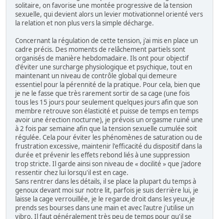
solitaire, on favorise une montée progressive de la tension
sexuelle, qui devient alors un levier motivationnel orienté vers
la relation et non plus vers la simple décharge.
Concernant la régulation de cette tension, j'ai mis en place un
cadre précis. Des moments de relâchement partiels sont
organisés de manière hebdomadaire. Ils ont pour objectif
d'éviter une surcharge physiologique et psychique, tout en
maintenant un niveau de contrôle global qui demeure
essentiel pour la pérennité de la pratique. Pour cela, bien que
je ne le fasse que très rarement sortir de sa cage (une fois
tous les 15 jours pour seulement quelques jours afin que son
membre retrouve son élasticité et puisse de temps en temps
avoir une érection nocturne), je prévois un orgasme ruiné une
à 2 fois par semaine afin que la tension sexuelle cumulée soit
régulée. Cela pour éviter les phénomènes de saturation ou de
frustration excessive, maintenir l'efficacité du dispositif dans la
durée et prévenir les effets rebond liés à une suppression
trop stricte. Il garde ainsi son niveau de « docilité » que j'adore
ressentir chez lui lorsqu'il est en cage.
Sans rentrer dans les détails, il se place la plupart du temps à
genoux devant moi sur notre lit, parfois je suis derrière lui, je
laisse la cage verrouillée, je le regarde droit dans les yeux,je
prends ses bourses dans une main et avec l'autre j'utilise un
vibro. Il faut généralement très peu de temps pour qu'il se