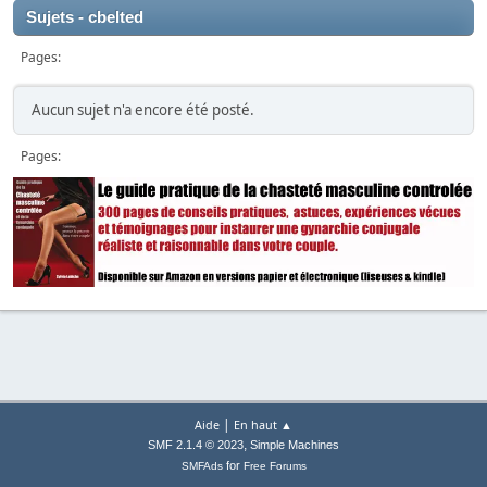
Sujets - cbelted
Pages
Aucun sujet n'a encore été posté.
Pages
|
Aide
En haut ▲
,
SMF 2.1.4 © 2023
Simple Machines
for
SMFAds
Free Forums