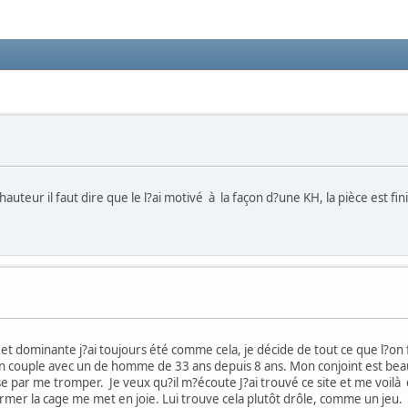
hauteur il faut dire que le l?ai motivé à la façon d?une KH, la pièce est fin
 et dominante j?ai toujours été comme cela, je décide de tout ce que l?on
en couple avec un de homme de 33 ans depuis 8 ans. Mon conjoint est beauc
isse par me tromper. Je veux qu?il m?écoute J?ai trouvé ce site et me voilà 
ermer la cage me met en joie. Lui trouve cela plutôt drôle, comme un jeu.