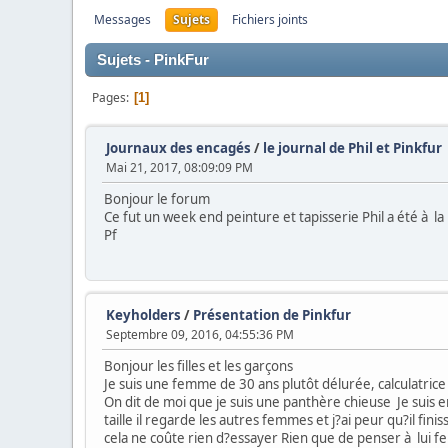
Messages
Sujets
Fichiers joints
Sujets - PinkFur
Pages
1
Journaux des encagés
/
le journal de Phil et Pinkfur
Mai 21, 2017, 08:09:09 PM
Bonjour le forum
Ce fut un week end peinture et tapisserie Phil a été à la 
Pf
Keyholders
/
Présentation de Pinkfur
Septembre 09, 2016, 04:55:36 PM
Bonjour les filles et les garçons
Je suis une femme de 30 ans plutôt délurée, calculatrice
On dit de moi que je suis une panthère chieuse Je suis 
taille il regarde les autres femmes et j?ai peur qu?il fin
cela ne coûte rien d?essayer Rien que de penser à lui f