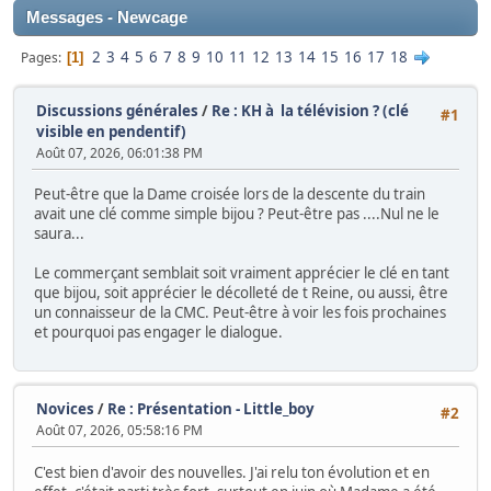
Messages - Newcage
2
3
4
5
6
7
8
9
10
11
12
13
14
15
16
17
18
Pages
1
Discussions générales
/
Re : KH à la télévision ? (clé
#1
visible en pendentif)
Août 07, 2026, 06:01:38 PM
Peut-être que la Dame croisée lors de la descente du train
avait une clé comme simple bijou ? Peut-être pas ....Nul ne le
saura...
Le commerçant semblait soit vraiment apprécier le clé en tant
que bijou, soit apprécier le décolleté de t Reine, ou aussi, être
un connaisseur de la CMC. Peut-être à voir les fois prochaines
et pourquoi pas engager le dialogue.
Novices
/
Re : Présentation - Little_boy
#2
Août 07, 2026, 05:58:16 PM
C'est bien d'avoir des nouvelles. J'ai relu ton évolution et en