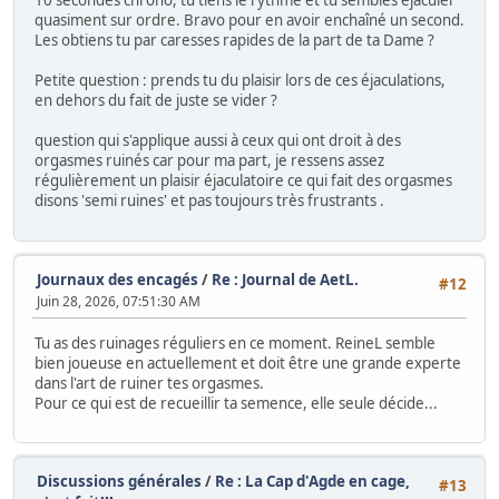
10 secondes chrono, tu tiens le rythme et tu sembles éjaculer
quasiment sur ordre. Bravo pour en avoir enchaîné un second.
Les obtiens tu par caresses rapides de la part de ta Dame ?
Petite question : prends tu du plaisir lors de ces éjaculations,
en dehors du fait de juste se vider ?
question qui s'applique aussi à ceux qui ont droit à des
orgasmes ruinés car pour ma part, je ressens assez
régulièrement un plaisir éjaculatoire ce qui fait des orgasmes
disons 'semi ruines' et pas toujours très frustrants .
Journaux des encagés
/
Re : Journal de AetL.
#12
Juin 28, 2026, 07:51:30 AM
Tu as des ruinages réguliers en ce moment. ReineL semble
bien joueuse en actuellement et doit être une grande experte
dans l'art de ruiner tes orgasmes.
Pour ce qui est de recueillir ta semence, elle seule décide...
Discussions générales
/
Re : La Cap d'Agde en cage,
#13