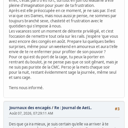
effet, c'était parti très fort, surtout en juin où Madame a été
pleine d'imagination pour jouer de ta frustration.
Après est elle préoccupée en ce moment, je ne sais par. Il est
vrai que ces Dames, mais nous aussi je pense, ne sommes par
toujours branché sexe, chasteté et frustration avec le
quotidien qui s'impose à nous.
Les vacances sont un moment de détente privilégié, et c'est
l'occasion de remettre tout cela sur les rails. J'espère 'que vous
avez encore des congés en août. Prepare lui quelques belles
surprises, même pour un weekend en amoureux et aura t'elle
envie de te re enfermer pour profiter de son pouvoir ?
Pour ce qui est du port de la cage, tu peux la porter en
rentrant du boulot, je ne pense pas que ce soit gênant, mais je
ne suis pas puriste de la CMC. Perso je la mets chaque soir
pour la nuit, restant évidemment sage la journée, même seul
et sans cage.
Tiens nous informé.
Journaux des encagés
/
Re : Journal de AetL.
#3
Août 07, 2026, 07:29:11 AM
Des que ça ira mieux, je suis certain qu'elle va arriver à te