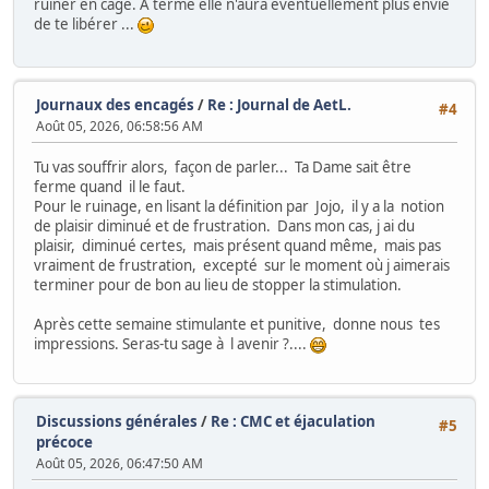
ruiner en cage. À terme elle n'aura éventuellement plus envie
de te libérer ...
Journaux des encagés
/
Re : Journal de AetL.
#4
Août 05, 2026, 06:58:56 AM
Tu vas souffrir alors, façon de parler... Ta Dame sait être
ferme quand il le faut.
Pour le ruinage, en lisant la définition par Jojo, il y a la notion
de plaisir diminué et de frustration. Dans mon cas, j ai du
plaisir, diminué certes, mais présent quand même, mais pas
vraiment de frustration, excepté sur le moment où j aimerais
terminer pour de bon au lieu de stopper la stimulation.
Après cette semaine stimulante et punitive, donne nous tes
impressions. Seras-tu sage à l avenir ?....
Discussions générales
/
Re : CMC et éjaculation
#5
précoce
Août 05, 2026, 06:47:50 AM