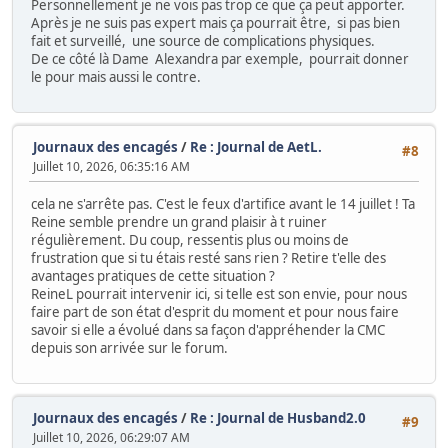
Personnellement je ne vois pas trop ce que ça peut apporter.
Après je ne suis pas expert mais ça pourrait être, si pas bien
fait et surveillé, une source de complications physiques.
De ce côté là Dame Alexandra par exemple, pourrait donner
le pour mais aussi le contre.
Journaux des encagés
/
Re : Journal de AetL.
#8
Juillet 10, 2026, 06:35:16 AM
cela ne s'arrête pas. C'est le feux d'artifice avant le 14 juillet ! Ta
Reine semble prendre un grand plaisir à t ruiner
régulièrement. Du coup, ressentis plus ou moins de
frustration que si tu étais resté sans rien ? Retire t'elle des
avantages pratiques de cette situation ?
ReineL pourrait intervenir ici, si telle est son envie, pour nous
faire part de son état d'esprit du moment et pour nous faire
savoir si elle a évolué dans sa façon d'appréhender la CMC
depuis son arrivée sur le forum.
Journaux des encagés
/
Re : Journal de Husband2.0
#9
Juillet 10, 2026, 06:29:07 AM