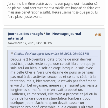
J'ai connu le même plaisir avec ma compagne qui m'a autorisé
de plaisir.. sauf contrairement à toi elle m'a imposé de faire vite
mais une pénétration a suffit. Heureusement 😅 que j'ai pu lui
faire plaisir juste avant.
Journaux des encagés
/
Re : New cage: journal
#15
intéractif
Novembre 17, 2025, 04:23:09 PM
Citation de: Newcage le Novembre 16, 2025, 06:40:28 PM
DepuIs le 2 Novembre, date proche de mon dernier
post ici, je suis resté sage, que ce soit libre lorsque je
suis seul ou bien le soir en cage lorsque je suis avec
ma belle Chérie. Vers une dizaine de jours je pensais
pas mal à des activités sexuelles et ce sans céder à la
tentation, mais, bizarrement, je n'avais pas forcément
envie d'un bel orgasme, même si je n'aurait pas résisté
longtemps si ma Reine m'en avait proposé un.
D'ailleurs, ce mercredi, elle m'en a proposé et j'ai eu la
force de lui dire que ma stimulation tomberait pour
quelques jours. Sachant qu'on devait passer un
weekend prolongé ensemble, elle a compris où était