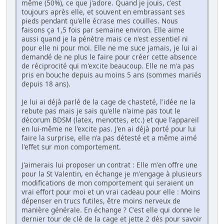
même (50%), ce que j'adore. Quand je jouis, c'est
toujours après elle, et souvent en embrassant ses
pieds pendant qu'elle écrase mes couilles. Nous
faisons ça 1,5 fois par semaine environ. Elle aime
aussi quand je la pénètre mais ce n'est essentiel ni
pour elle ni pour moi. Elle ne me suce jamais, je lui ai
demandé de ne plus le faire pour créer cette absence
de réciprocité qui m'excite beaucoup. Elle ne m'a pas
pris en bouche depuis au moins 5 ans (sommes mariés
depuis 18 ans).
Je lui ai déjà parlé de la cage de chasteté, l'idée ne la
rebute pas mais je sais qu'elle n'aime pas tout le
décorum BDSM (latex, menottes, etc.) et que l'appareil
en lui-même ne l'excite pas. J'en ai déjà porté pour lui
faire la surprise, elle n'a pas détesté et a même aimé
l'effet sur mon comportement.
J'aimerais lui proposer un contrat : Elle m'en offre une
pour la St Valentin, en échange je m'engage à plusieurs
modifications de mon comportement qui seraient un
vrai effort pour moi et un vrai cadeau pour elle : Moins
dépenser en trucs futiles, être moins nerveux de
manière générale. En échange ? C'est elle qui donne le
dernier tour de clé de la cage et jette 2 dés pour savoir