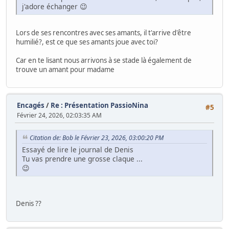
j'adore échanger 😉
Lors de ses rencontres avec ses amants, il t'arrive d'être
humilié?, est ce que ses amants joue avec toi?
Car en te lisant nous arrivons à se stade là également de
trouve un amant pour madame
Encagés
/
Re : Présentation PassioNina
#5
Février 24, 2026, 02:03:35 AM
Citation de: Bob le Février 23, 2026, 03:00:20 PM
Essayé de lire le journal de Denis
Tu vas prendre une grosse claque ...
😉
Denis ??