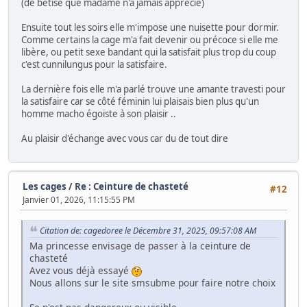
(de bêtise que madame n'a jamais apprécié)
Ensuite tout les soirs elle m'impose une nuisette pour dormir.
Comme certains la cage m'a fait devenir ou précoce si elle me
libère, ou petit sexe bandant qui la satisfait plus trop du coup
c'est cunnilungus pour la satisfaire.
La dernière fois elle m'a parlé trouve une amante travesti pour
la satisfaire car se côté féminin lui plaisais bien plus qu'un
homme macho égoïste à son plaisir ..
Au plaisir d'échange avec vous car du de tout dire
Les cages
/
Re : Ceinture de chasteté
#12
Janvier 01, 2026, 11:15:55 PM
Citation de: cagedoree le Décembre 31, 2025, 09:57:08 AM
Ma princesse envisage de passer à la ceinture de
chasteté
Avez vous déjà essayé
Nous allons sur le site smsubme pour faire notre choix