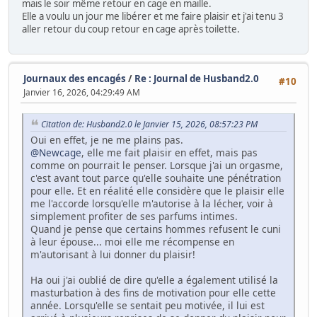
mais le soir même retour en cage en maille.
Elle a voulu un jour me libérer et me faire plaisir et j'ai tenu 3
aller retour du coup retour en cage après toilette.
Journaux des encagés
/
Re : Journal de Husband2.0
#10
Janvier 16, 2026, 04:29:49 AM
Citation de: Husband2.0 le Janvier 15, 2026, 08:57:23 PM
Oui en effet, je ne me plains pas.
@Newcage
, elle me fait plaisir en effet, mais pas
comme on pourrait le penser. Lorsque j'ai un orgasme,
c'est avant tout parce qu'elle souhaite une pénétration
pour elle. Et en réalité elle considère que le plaisir elle
me l'accorde lorsqu'elle m'autorise à la lécher, voir à
simplement profiter de ses parfums intimes.
Quand je pense que certains hommes refusent le cuni
à leur épouse... moi elle me récompense en
m'autorisant à lui donner du plaisir!
Ha oui j'ai oublié de dire qu'elle a également utilisé la
masturbation à des fins de motivation pour elle cette
année. Lorsqu'elle se sentait peu motivée, il lui est