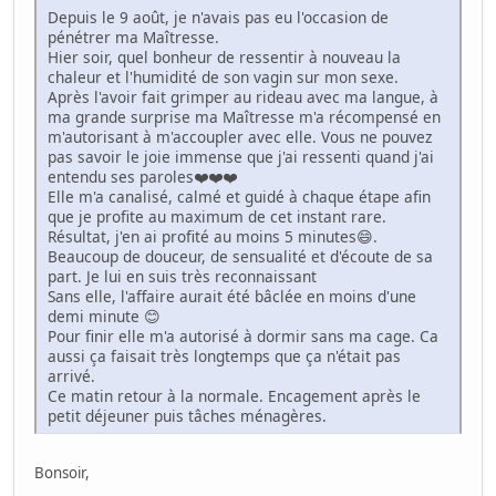
Depuis le 9 août, je n'avais pas eu l'occasion de
pénétrer ma Maîtresse.
Hier soir, quel bonheur de ressentir à nouveau la
chaleur et l'humidité de son vagin sur mon sexe.
Après l'avoir fait grimper au rideau avec ma langue, à
ma grande surprise ma Maîtresse m'a récompensé en
m'autorisant à m'accoupler avec elle. Vous ne pouvez
pas savoir le joie immense que j'ai ressenti quand j'ai
entendu ses paroles❤️❤️❤️
Elle m'a canalisé, calmé et guidé à chaque étape afin
que je profite au maximum de cet instant rare.
Résultat, j'en ai profité au moins 5 minutes😄.
Beaucoup de douceur, de sensualité et d'écoute de sa
part. Je lui en suis très reconnaissant
Sans elle, l'affaire aurait été bâclée en moins d'une
demi minute 😊
Pour finir elle m'a autorisé à dormir sans ma cage. Ca
aussi ça faisait très longtemps que ça n'était pas
arrivé.
Ce matin retour à la normale. Encagement après le
petit déjeuner puis tâches ménagères.
Bonsoir,