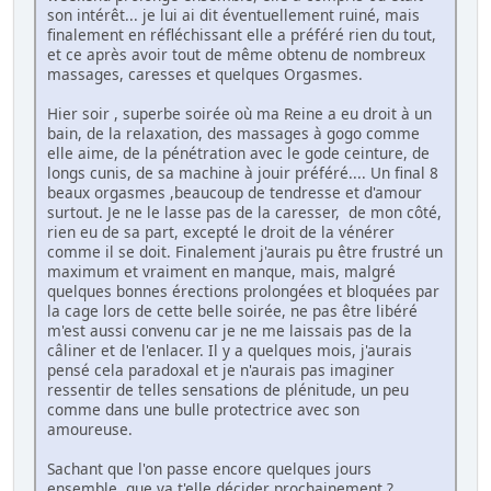
son intérêt... je lui ai dit éventuellement ruiné, mais
finalement en réfléchissant elle a préféré rien du tout,
et ce après avoir tout de même obtenu de nombreux
massages, caresses et quelques Orgasmes.
Hier soir , superbe soirée où ma Reine a eu droit à un
bain, de la relaxation, des massages à gogo comme
elle aime, de la pénétration avec le gode ceinture, de
longs cunis, de sa machine à jouir préféré.... Un final 8
beaux orgasmes ,beaucoup de tendresse et d'amour
surtout. Je ne le lasse pas de la caresser, de mon côté,
rien eu de sa part, excepté le droit de la vénérer
comme il se doit. Finalement j'aurais pu être frustré un
maximum et vraiment en manque, mais, malgré
quelques bonnes érections prolongées et bloquées par
la cage lors de cette belle soirée, ne pas être libéré
m'est aussi convenu car je ne me laissais pas de la
câliner et de l'enlacer. Il y a quelques mois, j'aurais
pensé cela paradoxal et je n'aurais pas imaginer
ressentir de telles sensations de plénitude, un peu
comme dans une bulle protectrice avec son
amoureuse.
Sachant que l'on passe encore quelques jours
ensemble, que va t'elle décider prochainement ?