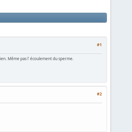
#1
nt rien. Même pas l' écoulement du sperme.
#2