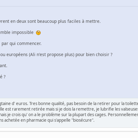
uvrent en deux sont beaucoup plus faciles à mettre.
semble impossible
e par qui commencer.
ou européens (Ali n'est propose plus) pour bien choisir ?
ant.
é ?
ine d' euros. Tres bonne qualité, pas besoin de la retirer pour la toilette.
le est rarement retirée mais si je dois la remettre, je lubrifie les valseuse
ais je crois qu' on a le problème sur la plupart des cages. Personnellement,
ns achetée en pharmacie qui s'appelle "biosécure".