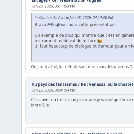
Encagés
/
Re : Présentation PugBear
Juin 28, 2026, 05:11:53 PM
Citation de: AetL le Juin 28, 2026, 04:14:30 PM
Bravo
@PugBear
pour cette présentation.
Un exemple de plus qui montre que c'est en généra
instrument médiéval de torture
.Il faut beaucoup de dialogue et d'amour pour arri
Oui, tout à fait, les débuts sont durs mais dès que nos 
Au pays des fantasmes
/
Re : Vanessa, ou la chaste
Juin 22, 2026, 06:01:54 PM
C' est avec un très grand plaisir que je vais déguster ce
Merci à toi.