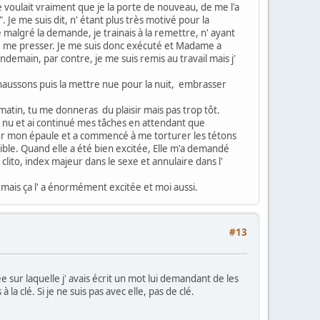
 voulait vraiment que je la porte de nouveau, de me l'a
Je me suis dit, n' étant plus très motivé pour la
 malgré la demande, je trainais à la remettre, n' ayant
 de me presser. Je me suis donc exécuté et Madame a
ndemain, par contre, je me suis remis au travail mais j'
 chaussons puis la mettre nue pour la nuit, embrasser
 matin, tu me donneras du plaisir mais pas trop tôt.
is nu et ai continué mes tâches en attendant que
ée sur mon épaule et a commencé à me torturer les tétons
nsible. Quand elle a été bien excitée, Elle m'a demandé
 clito, index majeur dans le sexe et annulaire dans l'
mais ça l' a énormément excitée et moi aussi.
#13
 sur laquelle j' avais écrit un mot lui demandant de les
la clé. Si je ne suis pas avec elle, pas de clé.