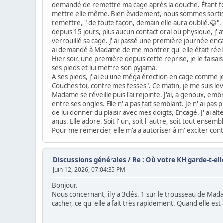
demandé de remettre ma cage après la douche. Étant fonn
mettre elle même. Bien èvidement, nous sommes sortis san
remettre, " de toute façon, demain elle aura oublié.😃".
depuis 15 jours, plus aucun contact oral ou physique, j
verrouillé sa cage. J' ai passé une première journée enca
ai demandé à Madame de me montrer qu' elle était rée
Hier soir, une première depuis cette reprise, je le fais
ses pieds et lui mettre son pyjama.
A ses pieds, j' ai eu une méga érection en cage comme je 
Couches toi, contre mes fesses". Ce matin, je me suis le
Madame se réveille puis l'ai rejointe. J'ai, a genoux, em
entre ses ongles. Elle n' a pas fait semblant. Je n' ai pa
de lui donner du plaisir avec mes doigts, Encagé. J' ai al
anus. Elle adore. Soit l' un, soit l' autre, soit tout ens
Pour me remercier, elle m'a a autoriser à m' exciter co
Discussions générales
/
Re : Où votre KH garde-t-elle
Juin 12, 2026, 07:04:35 PM
Bonjour.
Nous concernant, il y a 3clés. 1 sur le trousseau de Mada
cacher, ce qu' elle a fait très rapidement. Quand elle est 