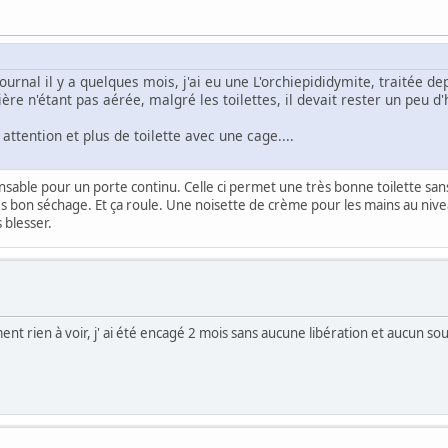
rnal il y a quelques mois, j'ai eu une L'orchiepididymite, traitée dep
ère n'étant pas aérée, malgré les toilettes, il devait rester un peu d
attention et plus de toilette avec une cage....
nsable pour un porte continu. Celle ci permet une très bonne toilette san
s bon séchage. Et ça roule. Une noisette de crème pour les mains au nivea
s blesser.
nt rien à voir, j' ai été encagé 2 mois sans aucune libération et aucun so