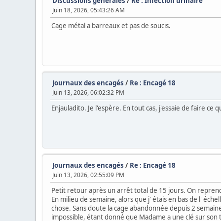
Discussions générales
/
Re : Infection urinaire
Juin 18, 2026, 05:43:26 AM
Cage métal a barreaux et pas de soucis.
Journaux des encagés
/
Re : Encagé 18
Juin 13, 2026, 06:02:32 PM
Enjauladito. Je l'espère. En tout cas, j'essaie de faire ce qu
Journaux des encagés
/
Re : Encagé 18
Juin 13, 2026, 02:55:09 PM
Petit retour après un arrêt total de 15 jours. On repr
En milieu de semaine, alors que j' étais en bas de l' éche
chose. Sans doute la cage abandonnée depuis 2 semaines qu
impossible, étant donné que Madame a une clé sur son t