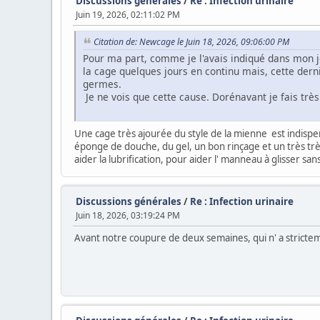
Discussions générales
/
Re : Infection urinaire
Juin 19, 2026, 02:11:02 PM
Citation de: Newcage le Juin 18, 2026, 09:06:00 PM
Pour ma part, comme je l'avais indiqué dans mon jou
la cage quelques jours en continu mais, cette derni
germes.
Je ne vois que cette cause. Dorénavant je fais très 
Une cage très ajourée du style de la mienne est indispe
éponge de douche, du gel, un bon rinçage et un très trè
aider la lubrification, pour aider l' manneau à glisser san
Discussions générales
/
Re : Infection urinaire
Juin 18, 2026, 03:19:24 PM
Avant notre coupure de deux semaines, qui n' a stricteme