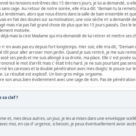
è les tensions extrêmes des 15 derniers jours, je lui ai demandé, si elle
s cage. Au retour de notre soirée, elle m'a a dit: "demain tu la remets". 
 Le lendemain, alors que nous étions dans la salle de bain ensemble et que
' avais en fait des doutes sur sa motivation; une voix sèche m' a demandé
gé mais n'ai pas fait grand chose de plus que les 15 jours passés. Des le le
llement motivée.
ais déjà mais la c'est Madame qui m'a demandé de lui retirer et mettre ses
n' en avais pas eu depuis fort longtemps. Hier soir, elle m'a dit, "Demain
vé tôt pour aller arroser mon jardin. Quand je suis rentré, je me suis rem
brassé ses pieds et me suis allongé à sa droite, ma place. Elle s' est pos
s prononcé le mot d'arrêt mais c' était très hard. Je ne suis pourtant pas se
terné les caresses et la double pénétration avec mes doigts: le pouce sur le
emble. Le résultat est explosif. Un bon gros méga orgasme.
ntre son anus.bien évidemment avec une cage de 4cm. Pas de pénétration 
 sa clef ?
me et, mes deux autres, un jour, je les ai mises dans une enveloppe scellée
avec moi, en cas d' urgence, si besoin, je peux éventuellement avoir accès à 