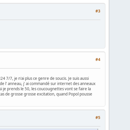
#3
#4
4 7/7, je n'ai plus ce genre de soucis. Je suis aussi
 de l' anneau, j' ai commandé sur internet des anneaux
 si je prends le 50, les coucougnettes vont se faire la
 cas de grosse grosse excitation, quand Popol pousse
#5