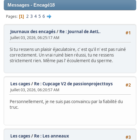
Messages - Encagé18
2
3
4
5
6
Pages
1
Journaux des encagés
/
Re : Journal de AetL.
#1
Juillet 03, 2026, 06:25:17 AM
Si tu ressens un plaisir éjaculatoire, c' est qu'il n' est pas ruiné
correctement. Un vrai ruiné bien réussi, tu ne ressens
strictement rien. Même pas l' écoulement du sperme.
Les cages
/
Re : Cupcage V2 de passionprojecttoys
#2
Juillet 03, 2026, 06:20:57 AM
Personnellement, je ne suis pas convaincu par la fiabilité du
truc.
Les cages
/
Re : Les anneaux
#3