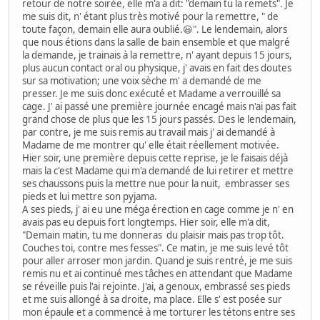
retour de notre soirée, elle m'a a dit: "demain tu la remets". Je
me suis dit, n' étant plus très motivé pour la remettre, " de
toute façon, demain elle aura oublié.😃". Le lendemain, alors
que nous étions dans la salle de bain ensemble et que malgré
la demande, je trainais à la remettre, n' ayant depuis 15 jours,
plus aucun contact oral ou physique, j' avais en fait des doutes
sur sa motivation; une voix sèche m' a demandé de me
presser. Je me suis donc exécuté et Madame a verrouillé sa
cage. J' ai passé une première journée encagé mais n'ai pas fait
grand chose de plus que les 15 jours passés. Des le lendemain,
par contre, je me suis remis au travail mais j' ai demandé à
Madame de me montrer qu' elle était réellement motivée.
Hier soir, une première depuis cette reprise, je le faisais déjà
mais la c'est Madame qui m'a demandé de lui retirer et mettre
ses chaussons puis la mettre nue pour la nuit, embrasser ses
pieds et lui mettre son pyjama.
A ses pieds, j' ai eu une méga érection en cage comme je n' en
avais pas eu depuis fort longtemps. Hier soir, elle m'a dit,
"Demain matin, tu me donneras du plaisir mais pas trop tôt.
Couches toi, contre mes fesses". Ce matin, je me suis levé tôt
pour aller arroser mon jardin. Quand je suis rentré, je me suis
remis nu et ai continué mes tâches en attendant que Madame
se réveille puis l'ai rejointe. J'ai, a genoux, embrassé ses pieds
et me suis allongé à sa droite, ma place. Elle s' est posée sur
mon épaule et a commencé à me torturer les tétons entre ses