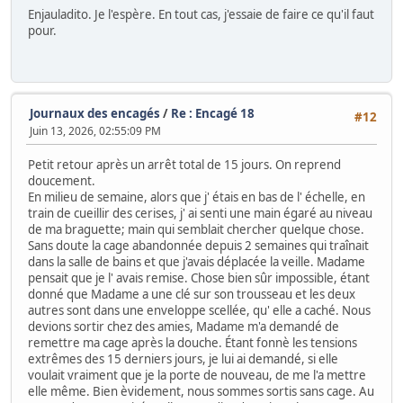
Enjauladito. Je l'espère. En tout cas, j'essaie de faire ce qu'il faut
pour.
Journaux des encagés
/
Re : Encagé 18
#12
Juin 13, 2026, 02:55:09 PM
Petit retour après un arrêt total de 15 jours. On reprend
doucement.
En milieu de semaine, alors que j' étais en bas de l' échelle, en
train de cueillir des cerises, j' ai senti une main égaré au niveau
de ma braguette; main qui semblait chercher quelque chose.
Sans doute la cage abandonnée depuis 2 semaines qui traînait
dans la salle de bains et que j'avais déplacée la veille. Madame
pensait que je l' avais remise. Chose bien sûr impossible, étant
donné que Madame a une clé sur son trousseau et les deux
autres sont dans une enveloppe scellée, qu' elle a caché. Nous
devions sortir chez des amies, Madame m'a demandé de
remettre ma cage après la douche. Étant fonnè les tensions
extrêmes des 15 derniers jours, je lui ai demandé, si elle
voulait vraiment que je la porte de nouveau, de me l'a mettre
elle même. Bien èvidement, nous sommes sortis sans cage. Au