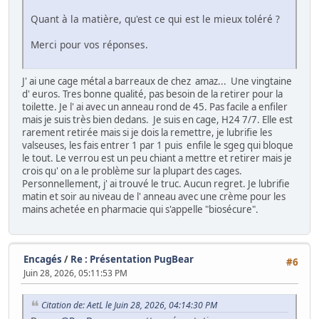
Quant à la matière, qu'est ce qui est le mieux toléré ?
Merci pour vos réponses.
J' ai une cage métal a barreaux de chez amaz... Une vingtaine
d' euros. Tres bonne qualité, pas besoin de la retirer pour la
toilette. Je l' ai avec un anneau rond de 45. Pas facile a enfiler
mais je suis très bien dedans. Je suis en cage, H24 7/7. Elle est
rarement retirée mais si je dois la remettre, je lubrifie les
valseuses, les fais entrer 1 par 1 puis enfile le sgeg qui bloque
le tout. Le verrou est un peu chiant a mettre et retirer mais je
crois qu' on a le problème sur la plupart des cages.
Personnellement, j' ai trouvé le truc. Aucun regret. Je lubrifie
matin et soir au niveau de l' anneau avec une crème pour les
mains achetée en pharmacie qui s'appelle "biosécure".
Encagés
/
Re : Présentation PugBear
#6
Juin 28, 2026, 05:11:53 PM
Citation de: AetL le Juin 28, 2026, 04:14:30 PM