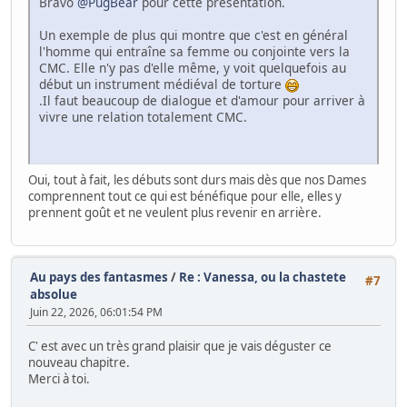
Bravo
@PugBear
pour cette présentation.
Un exemple de plus qui montre que c'est en général
l'homme qui entraîne sa femme ou conjointe vers la
CMC. Elle n'y pas d'elle même, y voit quelquefois au
début un instrument médiéval de torture
.Il faut beaucoup de dialogue et d'amour pour arriver à
vivre une relation totalement CMC.
Oui, tout à fait, les débuts sont durs mais dès que nos Dames
comprennent tout ce qui est bénéfique pour elle, elles y
prennent goût et ne veulent plus revenir en arrière.
Au pays des fantasmes
/
Re : Vanessa, ou la chastete
#7
absolue
Juin 22, 2026, 06:01:54 PM
C' est avec un très grand plaisir que je vais déguster ce
nouveau chapitre.
Merci à toi.