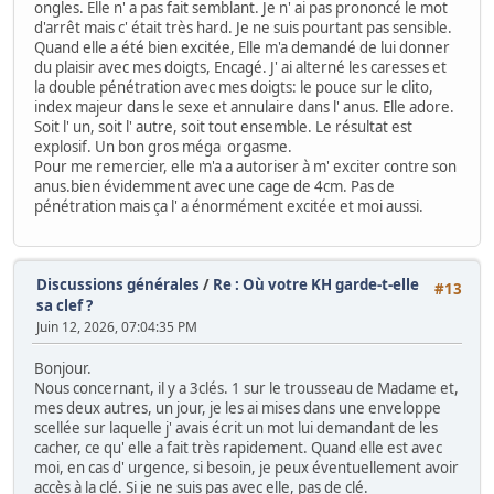
ongles. Elle n' a pas fait semblant. Je n' ai pas prononcé le mot
d'arrêt mais c' était très hard. Je ne suis pourtant pas sensible.
Quand elle a été bien excitée, Elle m'a demandé de lui donner
du plaisir avec mes doigts, Encagé. J' ai alterné les caresses et
la double pénétration avec mes doigts: le pouce sur le clito,
index majeur dans le sexe et annulaire dans l' anus. Elle adore.
Soit l' un, soit l' autre, soit tout ensemble. Le résultat est
explosif. Un bon gros méga orgasme.
Pour me remercier, elle m'a a autoriser à m' exciter contre son
anus.bien évidemment avec une cage de 4cm. Pas de
pénétration mais ça l' a énormément excitée et moi aussi.
Discussions générales
/
Re : Où votre KH garde-t-elle
#13
sa clef ?
Juin 12, 2026, 07:04:35 PM
Bonjour.
Nous concernant, il y a 3clés. 1 sur le trousseau de Madame et,
mes deux autres, un jour, je les ai mises dans une enveloppe
scellée sur laquelle j' avais écrit un mot lui demandant de les
cacher, ce qu' elle a fait très rapidement. Quand elle est avec
moi, en cas d' urgence, si besoin, je peux éventuellement avoir
accès à la clé. Si je ne suis pas avec elle, pas de clé.