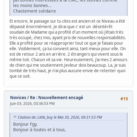
les moins bonnes...
Chastement solidaire
Et encore, le passage sur tu cites est ancien et ce Niveau a été
dépassé énormément. Je dirai que c' est un désintérêt
soudain de Madame qui a profité d'un moment où j'étais très
très occupé, chez moi, ayant pris de nouvelles responsabilités.
Elle a profité pour se réapproprier tout ce que je faisais pour
elle. Visiblement, ça lui convient ainsi, tant mieux pour elle. On
est de retour 2 ans en arrière. 2 étrangers qui vivent sous le
même toit. Chacun vit sa vie. Heureusement, j'ai mes 2 amours
de chien qui me soutiennent.Jevleur dois beaucoup. La, je suis
tombé de très haut, je n'ai plus aucune envie de retenter quoi
que ce soit.
Novices
/
Re : Nouvellement encagé
#15
Juin 03, 2026, 03:36:53 PM
Citation de: Little_boy le Mai 30, 2026, 09:31:53 PM
Bonjour Fgy,
Bonjour à toutes et à tous,