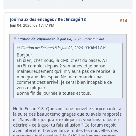
Journaux des encagés
/
Re : Encagé 18
#14
Juin 04, 2026, 03:17:47 PM
Citation de: enjauladito le Juin 04, 2026, 06:41:11 AM
Citation de: Encagé18 le Juin 03, 2026, 03:36:53 PM
Bonjour.
Eh bien, chez nous, la CMC,c' est du passé. A l'
arrêt complet depuis 2 semaines et je pense
malheureusement qu'il n' y aura pas de reprise; à
mon grand désespoir. Ne me demandez pas
comment c'est arrivé, je serai bien incapable de
vous expliquer.
Bonne fin de journée à toutes et tous.
Hello Encagé18. Que voici une nouvelle surprenante, à
la suite des beaux témoignages que tu avais rapportés
ici. Sans aller jusqu'à « expliquer », voudrais-tu juste «
décrire » ce à quoi tu fais allusion ? Ce forum reçoit
avec intérêt et bienveillance toutes les nouvelles des
personnes intéressées à la CMC, les bonnes comme