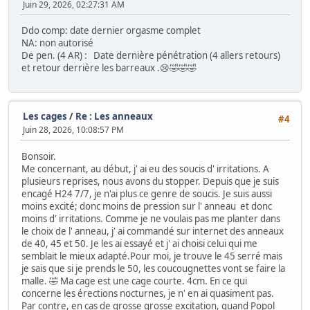
Juin 29, 2026, 02:27:31 AM
Ddo comp: date dernier orgasme complet
NA: non autorisé
De pen. (4 AR) : Date dernière pénétration (4 allers retours)
et retour derrière les barreaux .😢🤣🤣🤣
Les cages
/
Re : Les anneaux
#4
Juin 28, 2026, 10:08:57 PM
Bonsoir.
Me concernant, au début, j' ai eu des soucis d' irritations. A
plusieurs reprises, nous avons du stopper. Depuis que je suis
encagé H24 7/7, je n'ai plus ce genre de soucis. Je suis aussi
moins excité; donc moins de pression sur l' anneau et donc
moins d' irritations. Comme je ne voulais pas me planter dans
le choix de l' anneau, j' ai commandé sur internet des anneaux
de 40, 45 et 50. Je les ai essayé et j' ai choisi celui qui me
semblait le mieux adapté.Pour moi, je trouve le 45 serré mais
je sais que si je prends le 50, les coucougnettes vont se faire la
malle. 🤣 Ma cage est une cage courte. 4cm. En ce qui
concerne les érections nocturnes, je n' en ai quasiment pas.
Par contre, en cas de grosse grosse excitation, quand Popol