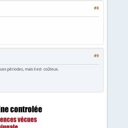
#8
#9
gues périodes, mais il est coûteux.