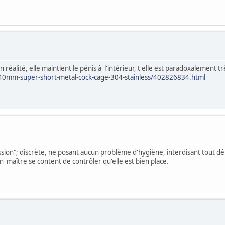
n réalité, elle maintient le pénis à l'intérieur, t elle est paradoxalement
40mm-super-short-metal-cock-cage-304-stainless/402826834.html
n"; discrète, ne posant aucun problème d'hygiène, interdisant tout début 
n maître se content de contrôler qu'elle est bien place.