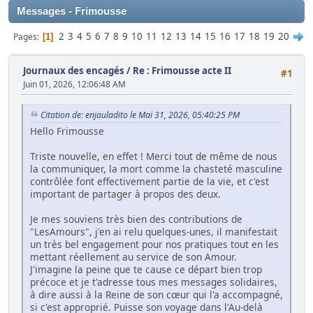
Messages - Frimousse
2
3
4
5
6
7
8
9
10
11
12
13
14
15
16
17
18
19
20
Pages
1
Journaux des encagés
/
Re : Frimousse acte II
#1
Juin 01, 2026, 12:06:48 AM
Citation de: enjauladito le Mai 31, 2026, 05:40:25 PM
Hello Frimousse
Triste nouvelle, en effet ! Merci tout de même de nous
la communiquer, la mort comme la chasteté masculine
contrôlée font effectivement partie de la vie, et c'est
important de partager à propos des deux.
Je mes souviens très bien des contributions de
"LesAmours", j'en ai relu quelques-unes, il manifestait
un très bel engagement pour nos pratiques tout en les
mettant réellement au service de son Amour.
J'imagine la peine que te cause ce départ bien trop
précoce et je t'adresse tous mes messages solidaires,
à dire aussi à la Reine de son cœur qui l'a accompagné,
si c'est approprié. Puisse son voyage dans l'Au-delà