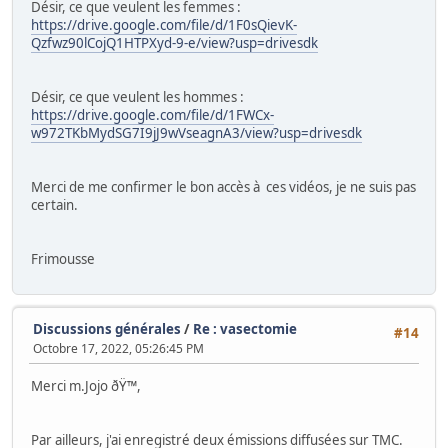
Désir, ce que veulent les femmes :
https://drive.google.com/file/d/1F0sQievK-
Qzfwz90lCojQ1HTPXyd-9-e/view?usp=drivesdk
Désir, ce que veulent les hommes :
https://drive.google.com/file/d/1FWCx-
w972TKbMydSG7I9jJ9wVseagnA3/view?usp=drivesdk
Merci de me confirmer le bon accès à ces vidéos, je ne suis pas
certain.
Frimousse
Discussions générales
/
Re : vasectomie
#14
Octobre 17, 2022, 05:26:45 PM
Merci m.Jojo ðŸ™,
Par ailleurs, j'ai enregistré deux émissions diffusées sur TMC.