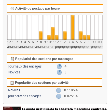
Activité de postage par heure
12
1
2
3
4
5
6
7
8
9
10
11
12
1
2
3
4
5
6
7
8
9
10
11
am
am
am
am
am
am
am
am
am
am
am
am
pm
pm
pm
pm
pm
pm
pm
pm
pm
pm
pm
pm
Popularité des sections par messages
Journaux des encagés
4
Novices
3
Popularité des sections par activité
Novices
0.1185%
Journaux des encagés
0.0251%