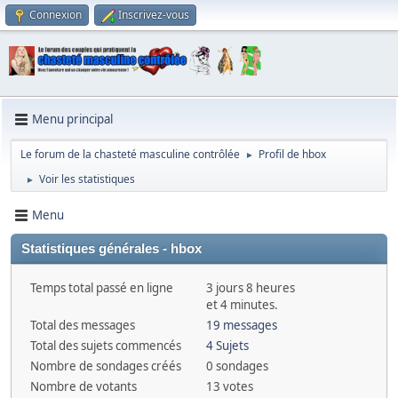
Connexion
Inscrivez-vous
Menu principal
Le forum de la chasteté masculine contrôlée
Profil de hbox
►
Voir les statistiques
►
Menu
Statistiques générales - hbox
Temps total passé en ligne
3 jours 8 heures
et 4 minutes.
Total des messages
19 messages
Total des sujets commencés
4 Sujets
Nombre de sondages créés
0 sondages
Nombre de votants
13 votes