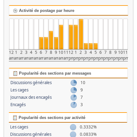
Activité de postage par heure
12
1
2
3
4
5
6
7
8
9
10
11
12
1
2
3
4
5
6
7
8
9
10
11
am
am
am
am
am
am
am
am
am
am
am
am
pm
pm
pm
pm
pm
pm
pm
pm
pm
pm
pm
pm
Popularité des sections par messages
Discussions générales
10
Les cages
9
Journaux des encagés
7
Encagés
3
Popularité des sections par activité
Les cages
0.3332%
Discussions générales
0.0833%