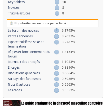
Keyholders
10
Novices
8
Trucs & astuces
8
Popularité des sections par activité
Le forum des novices
6.3745%
Petites annonces
3.7037%
Espace troisième sexe et
3.2787%
féminisation
Règles et fonctionnement du
1.8154%
forum
Journaux des encagés
1.1043%
Encagés
0.9816%
Discussions générales
0.6664%
Au pays des fantasmes
0.5936%
Trucs & astuces
0.5563%
Les cages
0.5553%