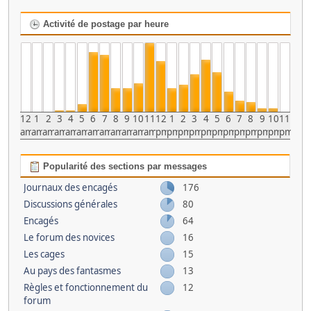
Activité de postage par heure
12
1
2
3
4
5
6
7
8
9
10
11
12
1
2
3
4
5
6
7
8
9
10
11
am
am
am
am
am
am
am
am
am
am
am
am
pm
pm
pm
pm
pm
pm
pm
pm
pm
pm
pm
pm
Popularité des sections par messages
Journaux des encagés
176
Discussions générales
80
Encagés
64
Le forum des novices
16
Les cages
15
Au pays des fantasmes
13
Règles et fonctionnement du
12
forum