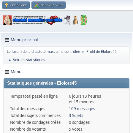
Connexion
Inscrivez-vous
Menu principal
Le forum de la chasteté masculine contrôlée
Profil de Elolore45
►
Voir les statistiques
►
Menu
Statistiques générales - Elolore45
Temps total passé en ligne
6 jours 13 heures
et 15 minutes.
Total des messages
109 messages
Total des sujets commencés
3 Sujets
Nombre de sondages créés
0 sondages
Nombre de votants
5 votes