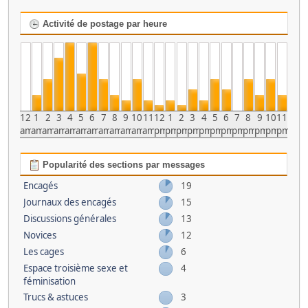
Activité de postage par heure
12
1
2
3
4
5
6
7
8
9
10
11
12
1
2
3
4
5
6
7
8
9
10
11
am
am
am
am
am
am
am
am
am
am
am
am
pm
pm
pm
pm
pm
pm
pm
pm
pm
pm
pm
pm
Popularité des sections par messages
Encagés
19
Journaux des encagés
15
Discussions générales
13
Novices
12
Les cages
6
Espace troisième sexe et
4
féminisation
Trucs & astuces
3