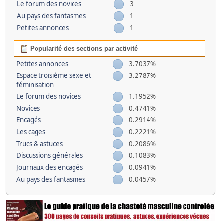
Le forum des novices
3
Au pays des fantasmes
1
Petites annonces
1
Popularité des sections par activité
Petites annonces
3.7037%
Espace troisième sexe et
3.2787%
féminisation
Le forum des novices
1.1952%
Novices
0.4741%
Encagés
0.2914%
Les cages
0.2221%
Trucs & astuces
0.2086%
Discussions générales
0.1083%
Journaux des encagés
0.0941%
Au pays des fantasmes
0.0457%