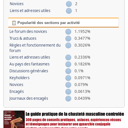
Novices
2
Liens et adresses utiles
1
Popularité des sections par activité
Le forum des novices
1.1952%
Trucs & astuces
0.3477%
Règles et fonctionnement du
0.3026%
forum
Liens et adresses utiles
0.2336%
Au pays des fantasmes
0.1826%
Discussions générales
0.1%
Keyholders
0.0971%
Novices
0.079%
Encagés
0.0613%
Journaux des encagés
0.0439%