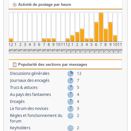
Activité de postage par heure
12
1
2
3
4
5
6
7
8
9
10
11
12
1
2
3
4
5
6
7
8
9
10
11
am
am
am
am
am
am
am
am
am
am
am
am
pm
pm
pm
pm
pm
pm
pm
pm
pm
pm
pm
pm
Popularité des sections par messages
Discussions générales
12
Journaux des encagés
7
Trucs & astuces
5
Au pays des fantasmes
4
Encagés
4
Le forum des novices
3
Règles et fonctionnement du
2
forum
Keyholders
2