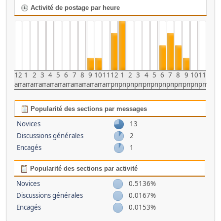
Activité de postage par heure
12
1
2
3
4
5
6
7
8
9
10
11
12
1
2
3
4
5
6
7
8
9
10
11
am
am
am
am
am
am
am
am
am
am
am
am
pm
pm
pm
pm
pm
pm
pm
pm
pm
pm
pm
pm
Popularité des sections par messages
Novices
13
Discussions générales
2
Encagés
1
Popularité des sections par activité
Novices
0.5136%
Discussions générales
0.0167%
Encagés
0.0153%