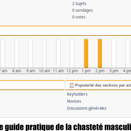
2 Sujets
0 sondages
0 votes
7 am
8 am
9 am
10 am
11 am
12 pm
1 pm
2 pm
3 pm
4 p
Popularité des sections par act
Keyholders
Novices
Discussions générales