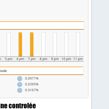
m
5 pm
6 pm
7 pm
8 pm
9 pm
10 pm
11 pm
ivité
0.0971%
0.0395%
0.0167%