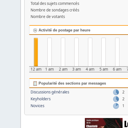
Total des sujets commencés
Nombre de sondages créés
Nombre de votants
Activité de postage par heure
12 am
1 am
2 am
3 am
4 am
5 am
6 am
Popularité des sections par messages
Discussions générales
2
Keyholders
2
Novices
1