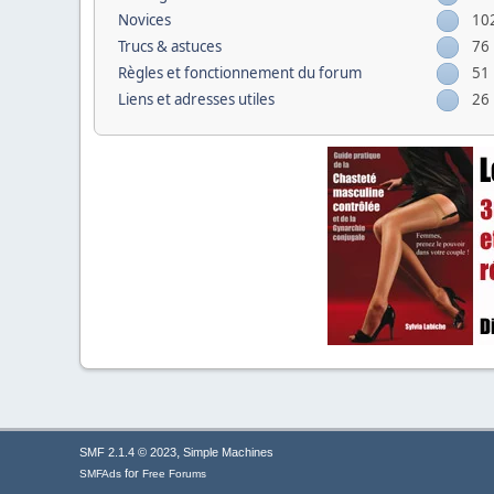
Novices
10
Trucs & astuces
76
Règles et fonctionnement du forum
51
Liens et adresses utiles
26
,
SMF 2.1.4 © 2023
Simple Machines
for
SMFAds
Free Forums