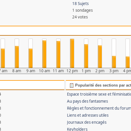
18 Sujets
1 sondages
24 votes
7 am
8 am
9 am
10 am
11 am
12 pm
1 pm
2 pm
3 pm
4 p
Popularité des sections par act
4
Espace troisième sexe et féminisati
3
Au pays des fantasmes
8
Règles et fonctionnement du foru
0
Liens et adresses utiles
3
Journaux des encagés
3
Keyholders