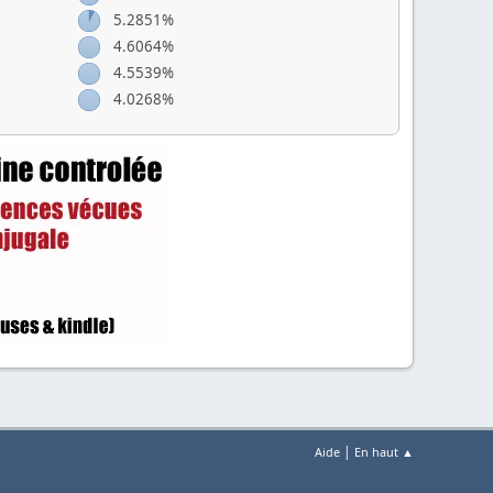
5.2851%
4.6064%
4.5539%
4.0268%
|
Aide
En haut ▲