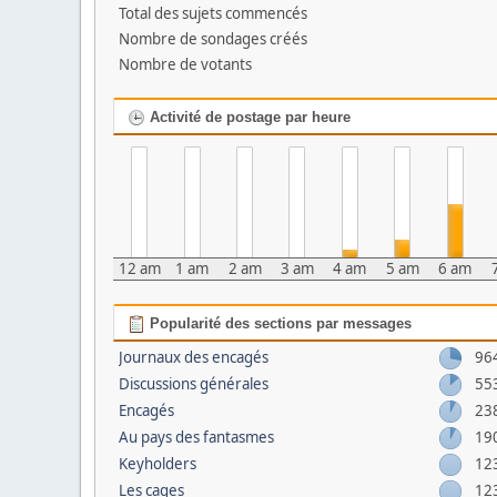
Total des sujets commencés
Nombre de sondages créés
Nombre de votants
Activité de postage par heure
12 am
1 am
2 am
3 am
4 am
5 am
6 am
Popularité des sections par messages
Journaux des encagés
96
Discussions générales
55
Encagés
23
Au pays des fantasmes
19
Keyholders
12
Les cages
12