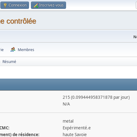
Connexion
Inscrivez-vous
N
rie
Membres
Résumé
►
215 (0.099444958371878 par jour)
N/A
metal
 CMC:
Expérimenté.e
ement) de résidence:
haute Savoie