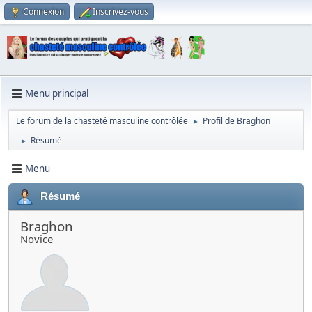
Connexion
Inscrivez-vous
Menu principal
Le forum de la chasteté masculine contrôlée
Profil de Braghon
►
Résumé
►
Menu
Résumé
Braghon
Novice