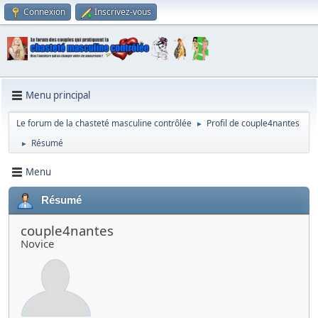
Connexion
Inscrivez-vous
Menu principal
Le forum de la chasteté masculine contrôlée
Profil de couple4nantes
►
Résumé
►
Menu
Résumé
couple4nantes
Novice