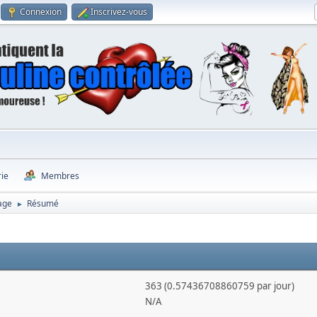
Connexion
Inscrivez-vous
rie
Membres
age
Résumé
►
363 (0.57436708860759 par jour)
N/A