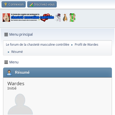
Connexion
Inscrivez-vous
Menu principal
Le forum de la chasteté masculine contrôlée
Profil de Wardes
►
Résumé
►
Menu
Résumé
Wardes
Initié