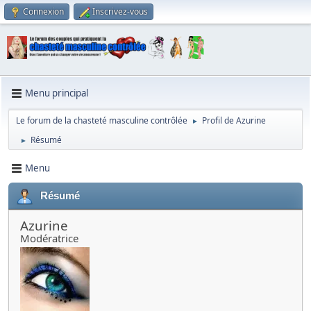
Connexion
Inscrivez-vous
Menu principal
Le forum de la chasteté masculine contrôlée
Profil de Azurine
►
Résumé
►
Menu
Résumé
Azurine
Modératrice