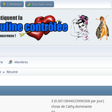
Connexion
Inscrivez-vous
rie
Membres
e
Résumé
►
3 (0.0013844023996308 par jour)
chose de Cathy.dominante
60