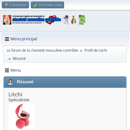
Connexion
Inscrivez-vous
Menu principal
Le forum de la chasteté masculine contrôlée
Profil de Litchi
►
Résumé
►
Menu
Résumé
Litchi
Spécialiste