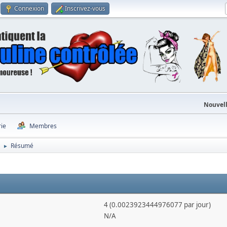
Connexion
Inscrivez-vous
Nouvell
rie
Membres
Résumé
►
4 (0.0023923444976077 par jour)
N/A