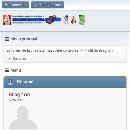
Connexion
Inscrivez-vous
Menu principal
Le forum de la chasteté masculine contrôlée
Profil de Braghon
►
Résumé
►
Menu
Résumé
Braghon
Novice