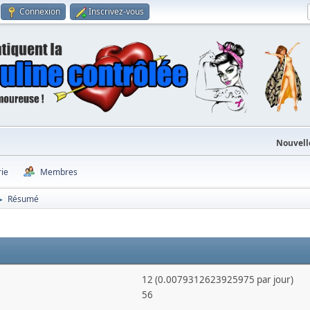
Connexion
Inscrivez-vous
Nouvell
rie
Membres
Résumé
►
12 (0.0079312623925975 par jour)
56