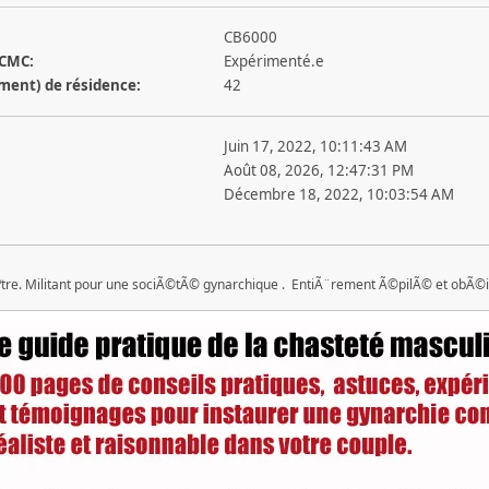
CB6000
 CMC:
Expérimenté.e
ement) de résidence:
42
Juin 17, 2022, 10:11:43 AM
Août 08, 2026, 12:47:31 PM
Décembre 18, 2022, 10:03:54 AM
'Ãªtre. Militant pour une sociÃ©tÃ© gynarchique . EntiÃ¨rement Ã©pilÃ© et obÃ©i