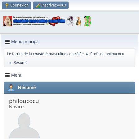
Connexion
Inscrivez-vous
Menu principal
Le forum de la chasteté masculine contrôlée
Profil de philoucocu
►
Résumé
►
Menu
Résumé
philoucocu
Novice