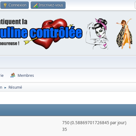
Connexion
Inscrivez-vous
rie
Membres
on
Résumé
►
750 (0.58869701726845 par jour)
35