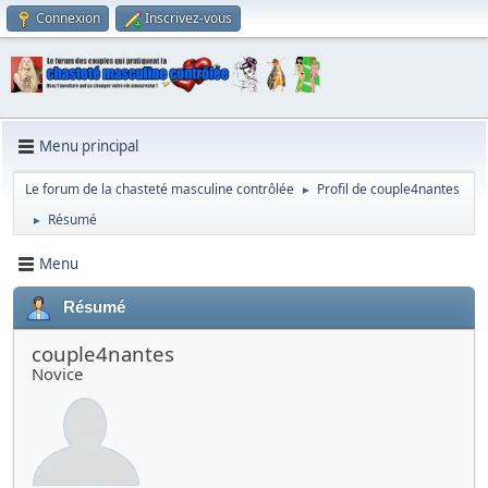
Connexion
Inscrivez-vous
Menu principal
Le forum de la chasteté masculine contrôlée
Profil de couple4nantes
►
Résumé
►
Menu
Résumé
couple4nantes
Novice