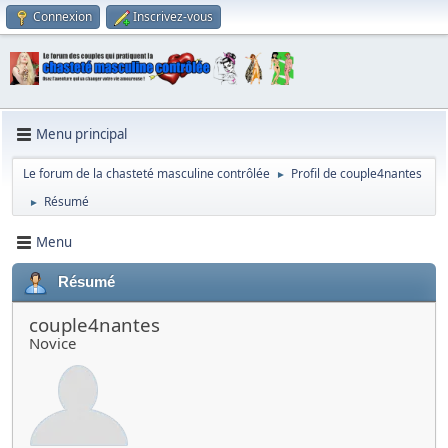
Connexion
Inscrivez-vous
Menu principal
Le forum de la chasteté masculine contrôlée
Profil de couple4nantes
►
Résumé
►
Menu
Résumé
couple4nantes
Novice