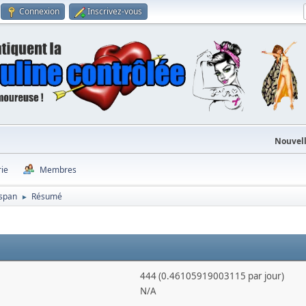
Connexion
Inscrivez-vous
Nouvell
rie
Membres
aspan
Résumé
►
444 (0.46105919003115 par jour)
N/A