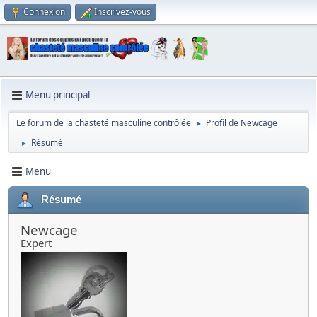
Connexion
Inscrivez-vous
Menu principal
Le forum de la chasteté masculine contrôlée
Profil de Newcage
►
Résumé
►
Menu
Résumé
Newcage
Expert