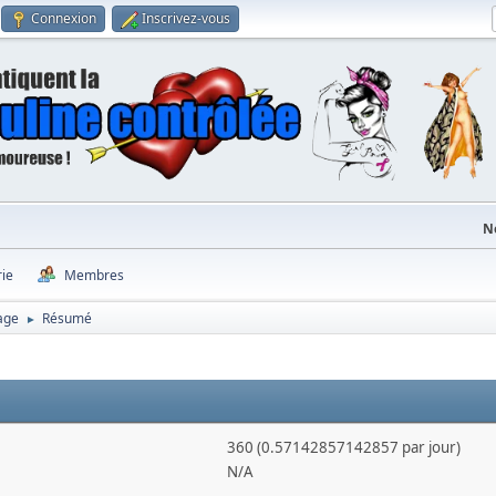
Connexion
Inscrivez-vous
N
rie
Membres
age
Résumé
►
360 (0.57142857142857 par jour)
N/A