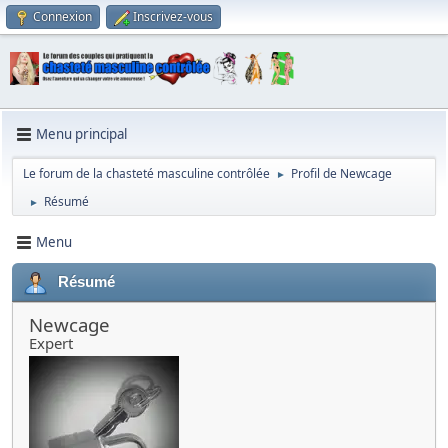
Connexion
Inscrivez-vous
Menu principal
Le forum de la chasteté masculine contrôlée
Profil de Newcage
►
Résumé
►
Menu
Résumé
Newcage
Expert