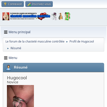
Connexion
Inscrivez-vous
Menu principal
Le forum de la chasteté masculine contrôlée
Profil de Hugocool
►
Résumé
►
Menu
Résumé
Hugocool
Novice