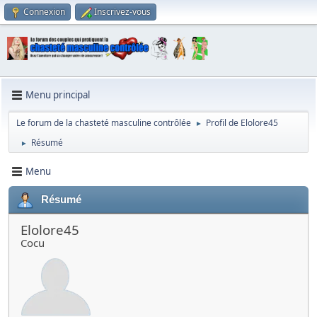
Connexion
Inscrivez-vous
Menu principal
Le forum de la chasteté masculine contrôlée
Profil de Elolore45
►
Résumé
►
Menu
Résumé
Elolore45
Cocu