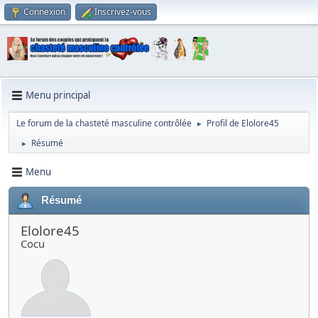
Connexion
Inscrivez-vous
Menu principal
Le forum de la chasteté masculine contrôlée
Profil de Elolore45
►
Résumé
►
Menu
Résumé
Elolore45
Cocu