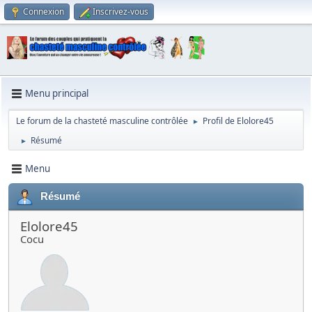
Connexion
Inscrivez-vous
Menu principal
Le forum de la chasteté masculine contrôlée
Profil de Elolore45
►
Résumé
►
Menu
Résumé
Elolore45
Cocu