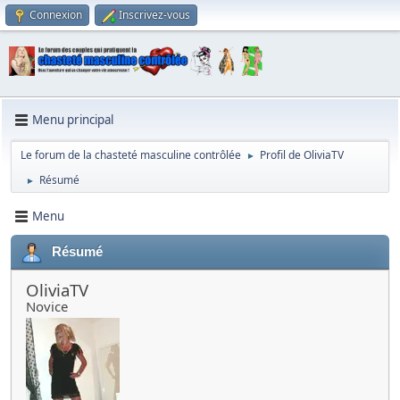
Connexion
Inscrivez-vous
Menu principal
Le forum de la chasteté masculine contrôlée
Profil de OliviaTV
►
Résumé
►
Menu
Résumé
OliviaTV
Novice