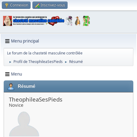
Connexion
Inscrivez-vous
Menu principal
Le forum de la chasteté masculine contrôlée
Profil de TheophileaSesPieds
Résumé
►
►
Menu
Résumé
TheophileaSesPieds
Novice