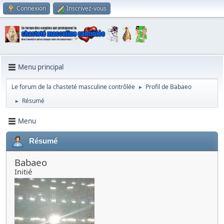
Connexion
Inscrivez-vous
Menu principal
Le forum de la chasteté masculine contrôlée
Profil de Babaeo
►
Résumé
►
Menu
Résumé
Babaeo
Initié