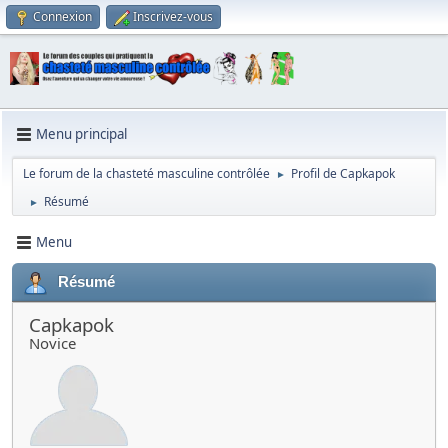
Connexion
Inscrivez-vous
Menu principal
Le forum de la chasteté masculine contrôlée
Profil de Capkapok
►
Résumé
►
Menu
Résumé
Capkapok
Novice