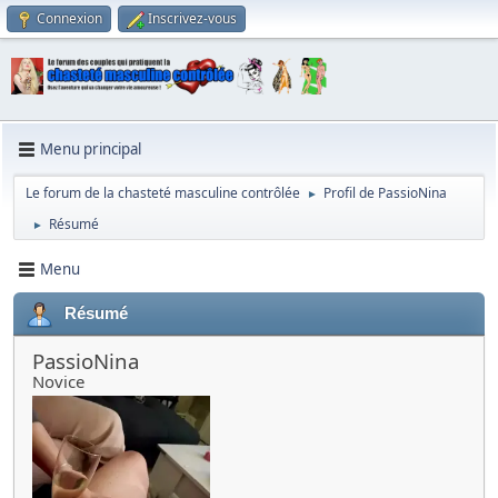
Connexion
Inscrivez-vous
Menu principal
Le forum de la chasteté masculine contrôlée
Profil de PassioNina
►
Résumé
►
Menu
Résumé
PassioNina
Novice