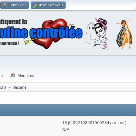
Connexion
Inscrivez-vous
rie
Membres
ndra
Résumé
►
13 (0.092198581560284 par jour)
N/A